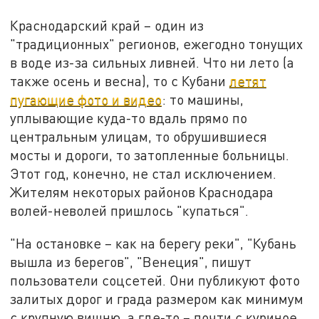
Краснодарский край – один из
"традиционных" регионов, ежегодно тонущих
в воде из-за сильных ливней. Что ни лето (а
также осень и весна), то с Кубани
летят
пугающие фото и видео
: то машины,
уплывающие куда-то вдаль прямо по
центральным улицам, то обрушившиеся
мосты и дороги, то затопленные больницы.
Этот год, конечно, не стал исключением.
Жителям некоторых районов Краснодара
волей-неволей пришлось "купаться".
"На остановке – как на берегу реки", "Кубань
вышла из берегов", "Венеция", пишут
пользователи соцсетей. Они публикуют фото
залитых дорог и града размером как минимум
с крупную вишню, а где-то – почти с куриное