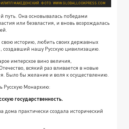
ИЛИПП МАКЕДОНСКИЙ. ФОТО: WWW.GLOBALLOOKPRESS.COM
й путь. Она основывалась победами
ластия или безвластия, и вновь возрождалась
ей.
ь свою историю, любить своих державных
п, создавший нашу Русскую цивилизацию.
арое имперское вино величия,
течество, всякий раз вливается в новые
я. Было бы желание и воля к осуществлению.
ь Русскую Монархию:
усскую государственность.
а дома практически создала исторический