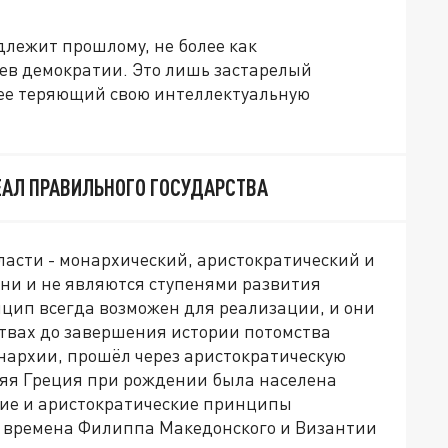
длежит прошлому, не более как
ев демократии. Это лишь застарелый
лее теряющий свою интеллектуальную
АЛ ПРАВИЛЬНОГО ГОСУДАРСТВА
ласти - монархический, аристократический и
ни и не являются ступенями развития
цип всегда возможен для реализации, и они
ствах до завершения истории потомства
нархии, прошёл через аристократическую
няя Греция при рождении была населена
кие и аристократические принципы
о времена Филиппа Македонского и Византии