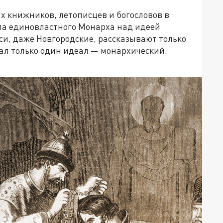
х книжников, летописцев и богословов в
ла единовластного Монарха над идеей
си, даже Новгородские, рассказывают только
ал только один идеал — монархический.