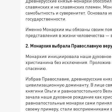
Древнерусские князья-монархи обособи
славянских и не славянских племен. Мо
самобытность и суверенитет. Основала 
государственности.
Именно Монархии мы обязаны своим поя
представления в жизни человечества — 
2. Монархия выбрала Православную веру
Монархия инициировала наше духовное 
христианина без исключения. Проложив
спасению.
Избрав Православие, древнерусские кн
цивилизационную доминанту. В лице св
княгини Ольги и равноапостольного Вел
зачала наше духовное рождение как хри
равноапостольные монархи сами приняли
своему примеру, стали восприемниками 