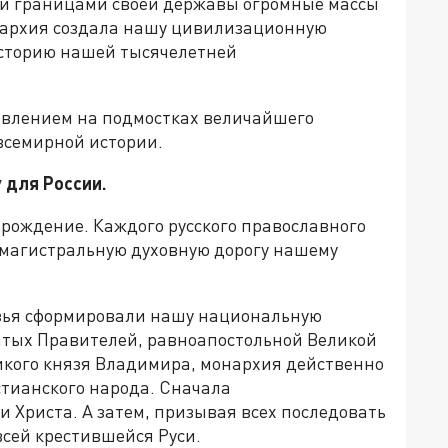
ли границами своей державы огромные массы
нархия создала нашу цивилизационную
историю нашей тысячелетней
влением на подмостках величайшего
всемирной истории.
 для России.
рождение. Каждого русского православного
 магистральную духовную дорогу нашему
язья сформировали нашу национальную
ятых Правителей, равноапостольной Великой
икого князя Владимира, монархия действенно
стианского народа. Сначала
 Христа. А затем, призывая всех последовать
всей крестившейся Руси.