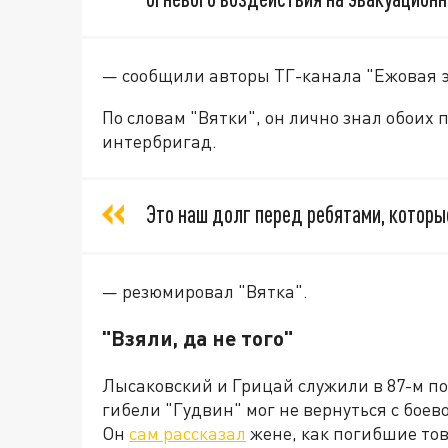
— сообщили авторы ТГ-канала "Ежовая 
По словам "Вятки", он лично знал обоих
интербригад.
Это наш долг перед ребятами, которы
— резюмировал "Вятка".
"Взяли, да не того"
Лысаковский и Грицай служили в 87-м по
гибели "Гудвин" мог не вернуться с боево
Он
сам рассказал
жене, как погибшие то