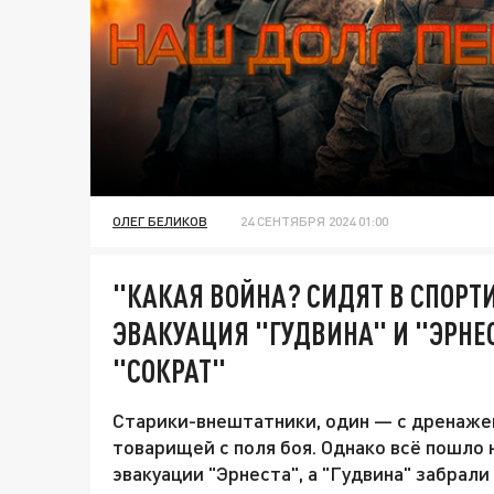
ОЛЕГ БЕЛИКОВ
24 СЕНТЯБРЯ 2024 01:00
"КАКАЯ ВОЙНА? СИДЯТ В СПОРТ
ЭВАКУАЦИЯ "ГУДВИНА" И "ЭРНЕ
"СОКРАТ"
Старики-внештатники, один — с дренажем
товарищей с поля боя. Однако всё пошло н
эвакуации "Эрнеста", а "Гудвина" забрали