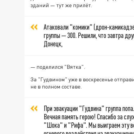
зданий — тут же прилёт.
Атаковали "комики" (дрон-камикадзе.
группы — 300. Решили, что завтра дру
Донецк,
— поделился "Вятка".
За "Гудвином" уже в воскресенье отправ
не в полном составе.
При эвакуации "Гудвина" группа попал
Вечная память герою! Спасибо за сл
"Шока" и "Рифа". Мы выиграем эту в
огневого воздействия на эвакуационн