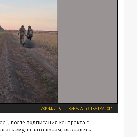
СКРИШОТ С ТГ-КАНАЛА "ВЯТКА (МАЧО)"
ер", после подписания контракта с
гать ему, по его словам, вызвались
".