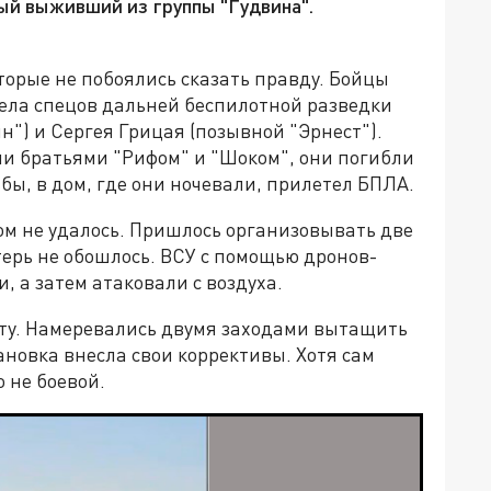
й выживший из группы "Гудвина".
орые не побоялись сказать правду. Бойцы
тела спецов дальней беспилотной разведки
") и Сергея Грицая (позывной "Эрнест").
ми братьями "Рифом" и "Шоком", они погибли
бы, в дом, где они ночевали, прилетел БПЛА.
ом не удалось. Пришлось организовывать две
терь не обошлось. ВСУ с помощью дронов-
 а затем атаковали с воздуха.
оту. Намеревались двумя заходами вытащить
тановка внесла свои коррективы. Хотя сам
 не боевой.