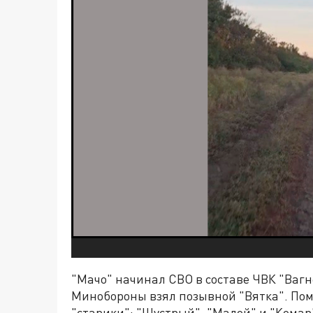
"Мачо" начинал СВО в составе ЧВК "Вагн
Минобороны взял позывной "Вятка". Помо
"старики": "Шустрый", "Малой" и "Комар