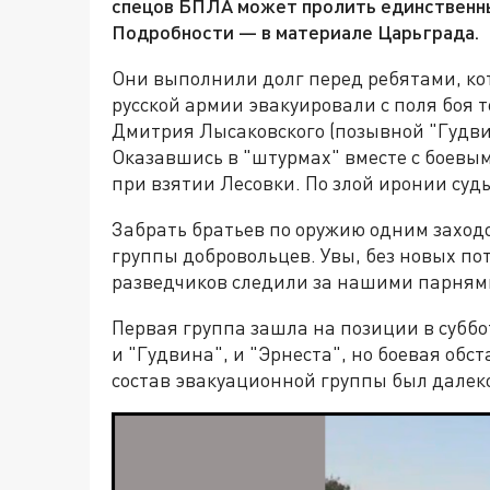
спецов БПЛА может пролить единственны
Подробности — в материале Царьграда.
Они выполнили долг перед ребятами, кот
русской армии эвакуировали с поля боя 
Дмитрия Лысаковского (позывной "Гудвин
Оказавшись в "штурмах" вместе с боевы
при взятии Лесовки. По злой иронии судь
Забрать братьев по оружию одним заход
группы добровольцев. Увы, без новых по
разведчиков следили за нашими парнями,
Первая группа зашла на позиции в субб
и "Гудвина", и "Эрнеста", но боевая обс
состав эвакуационной группы был далеко