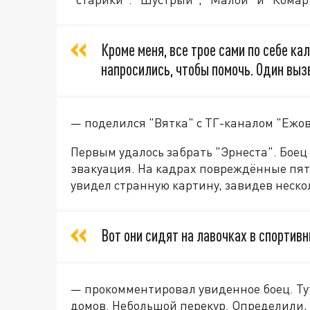
Кроме меня, все трое сами по себе ка
напросились, чтобы помочь. Один выз
— поделился "Вятка" с ТГ-каналом "Ежов
Первым удалось забрать "Эрнеста". Боец
эвакуация. На кадрах повреждённые пяти
увидел странную картину, завидев неско
Вот они сидят на лавочках в спортив
— прокомментировал увиденное боец. Тут
домов. Небольшой перекур. Определили,