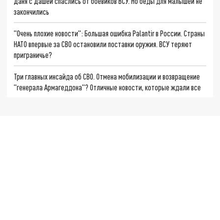
Даня с Дашей спаслись от боевиков ВСУ. Но беды для малышей не
закончились
"Очень плохие новости": Большая ошибка Palantir в России. Страны
НАТО впервые за СВО остановили поставки оружия. ВСУ теряют
приграничье?
Три главных инсайда об СВО. Отмена мобилизации и возвращение
"генерала Армагеддона"? Отличные новости, которые ждали все