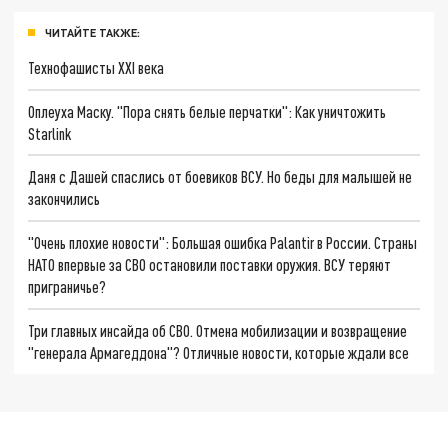
ЧИТАЙТЕ ТАКЖЕ:
Технофашисты XXI века
Оплеуха Маску. "Пора снять белые перчатки": Как уничтожить
Starlink
Даня с Дашей спаслись от боевиков ВСУ. Но беды для малышей не
закончились
"Очень плохие новости": Большая ошибка Palantir в России. Страны
НАТО впервые за СВО остановили поставки оружия. ВСУ теряют
приграничье?
Три главных инсайда об СВО. Отмена мобилизации и возвращение
"генерала Армагеддона"? Отличные новости, которые ждали все