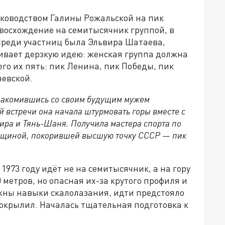
руководством Галины Рожальской на пик
 восхождение на семитысячник группой, в
Среди участниц была Эльвира Шатаева,
ивает дерзкую идею: женская группа должна
го их пять: пик Ленина, пик Победы, пик
невской.
накомившись со своим будущим мужем
встречи она начала штурмовать горы вместе с
ира и Тянь-Шаня. Получила мастера спорта по
женщиной, покорившей высшую точку СССР — пик
973 году идёт не на семитысячник, а на гору
 метров, но опасная их-за крутого профиля и
жны навыки скалолазания, идти предстояло
окрылил. Началась тщательная подготовка к