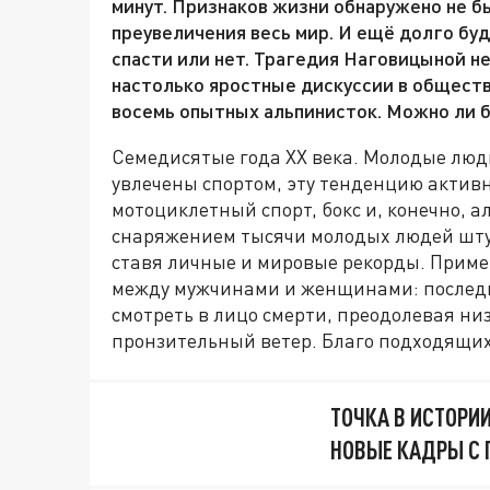
минут. Признаков жизни обнаружено не б
преувеличения весь мир. И ещё долго бу
спасти или нет. Трагедия Наговицыной н
настолько яростные дискуссии в обществе
восемь опытных альпинисток. Можно ли б
Семедисятые года ХХ века. Молодые люд
увлечены спортом, эту тенденцию активн
мотоциклетный спорт, бокс и, конечно, 
снаряжением тысячи молодых людей штур
ставя личные и мировые рекорды. Приме
между мужчинами и женщинами: последни
смотреть в лицо смерти, преодолевая ни
пронзительный ветер. Благо подходящих
ТОЧКА В ИСТОРИ
НОВЫЕ КАДРЫ С 