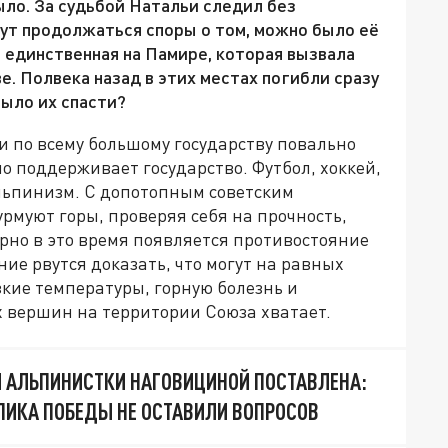
ыло. За судьбой Натальи следил без
дут продолжаться споры о том, можно было её
е единственная на Памире, которая вызвала
. Полвека назад в этих местах погибли сразу
ыло их спасти?
и по всему большому государству повально
о поддерживает государство. Футбол, хоккей,
альпинизм. С допотопным советским
муют горы, проверяя себя на прочность,
рно в это время появляется противостояние
е рвутся доказать, что могут на равных
зкие температуры, горную болезнь и
 вершин на территории Союза хватает.
И АЛЬПИНИСТКИ НАГОВИЦИНОЙ ПОСТАВЛЕНА:
ПИКА ПОБЕДЫ НЕ ОСТАВИЛИ ВОПРОСОВ