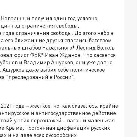
 Навальный получил один год условно,
один год ограничения свободы,
 года ограничения свободы. До этого небо в
 а его ближайшие друзья спаслись бегством
иональных штабов Навального* Леонид Волков
довал юрист ФБК* Иван Жданов. Что касается
Рубанов и Владимир Ашурков, они уже давно
 Ашурков даже выбил себе политическое
а "преследований в России".
021 года – жёсткое, но, как оказалось, крайне
нтирусское и антигосударственное действие
твий у этих персонажей – вагон и маленькая
ие Крыма, постоянная диффамация русских
ах и на деле всех русофобских