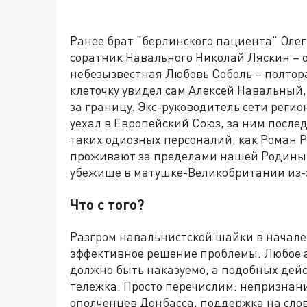
Ранее брат "берлинского пациента" Олег
соратник Навального Николай Ляскин – 
небезызвестная Любовь Соболь – полтора
клеточку увидел сам Алексей Навальный,
за границу. Экс-руководитель сети рег
уехал в Европейский Союз, за ним после
таких одиозных персоналий, как Роман 
проживают за пределами нашей Родины.
убежище в матушке-Великобритании из-з
Что с того?
Разгром навальнистской шайки в начале 2
эффективное решение проблемы. Любое а
должно быть наказуемо, а подобных дейс
тележка. Просто перечислим: непризнан
ополченцев Донбасса, поддержка на слов