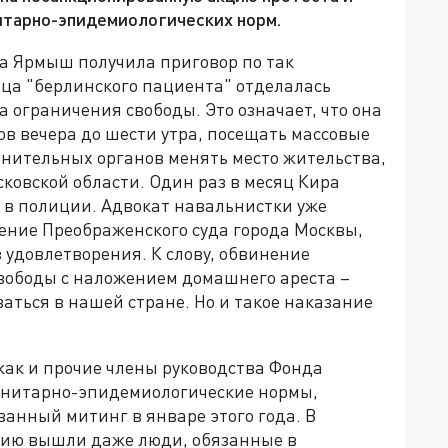
итарно-эпидемиологических норм.
ра Ярмыш получила приговор по так
ца "берлинского пациента" отделалась
а ограничения свободы. Это означает, что она
ов вечера до шести утра, посещать массовые
нительных органов менять место жительства,
ковской области. Один раз в месяц Кира
 в полиции. Адвокат навальнистки уже
шение Преображенского суда города Москвы,
з удовлетворения. К слову, обвинение
свободы с наложением домашнего ареста –
ваться в нашей стране. Но и такое наказание
 как и прочие члены руководства Фонда
санитарно-эпидемиологические нормы,
ванный митинг в январе этого года. В
цию вышли даже люди, обязанные в