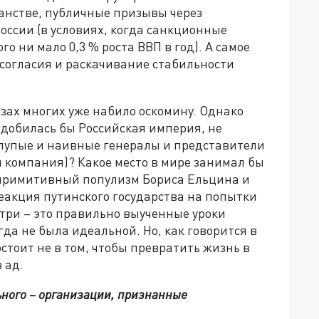
анстве, публичные призывы через
оссии (в условиях, когда санкционные
о ни мало 0,3 % роста ВВП в год). А самое
 согласия и раскачивание стабильности
азах многих уже набило оскомину. Однако
 добилась бы Российская империя, не
глупые и наивные генералы и представители
 компания)? Какое место в мире занимал бы
 примитивный популизм Бориса Ельцина и
еакция путинского государства на попытки
три – это правильно выученные уроки
да не была идеальной. Но, как говорится в
стоит не в том, чтобы превратить жизнь в
в ад.
ьного – организации, признанные