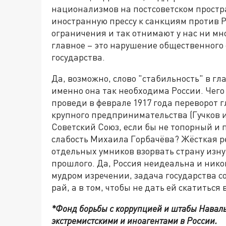
национализмов на постсоветском простр
иностранную прессу к санкциям против Р
ограничения и так отнимают у нас ни мног
главное – это нарушение общественного
государства.
Да, возможно, слово "стабильность" в гл
именно она так необходима России. Чего
проведи в феврале 1917 года переворот 
крупного предпринимательства (Гучков и
Советский Союз, если бы не топорный и
слабость Михаила Горбачёва? Жёсткая р
отдельных умников взорвать страну изну
прошлого. Да, Россия неидеальна и никог
мудром изречении, задача государства со
рай, а в том, чтобы не дать ей скатиться 
*Фонд борьбы с коррупцией и штабы Навал
экстремистскими и иноагентами в России.