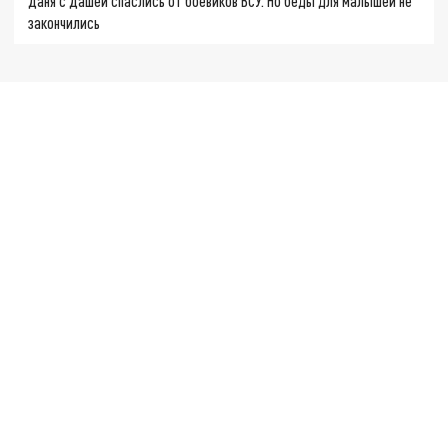
Даня с Дашей спаслись от боевиков ВСУ. Но беды для малышей не
закончились