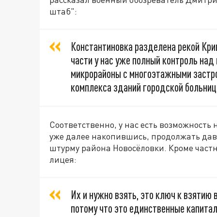
штаб":
Константиновка разделена рекой Крив
части у нас уже полный контроль на
микрорайоны с многоэтажными застро
комплекса зданий городской больниц
Соответственно, у нас есть возможность
уже далее накопившись, продолжать дав
штурму района Новосёловки. Кроме частн
лицея:
Их и нужно взять, это ключ к взятию 
потому что это единственные капитал