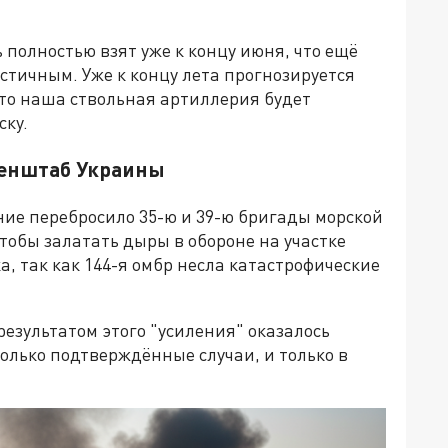
 полностью взят уже к концу июня, что ещё
тичным. Уже к концу лета прогнозируется
 что наша ствольная артиллерия будет
ску.
 Генштаб Украины
ние перебросило 35-ю и 39-ю бригады морской
тобы залатать дыры в обороне на участке
, так как 144-я омбр несла катастрофические
результатом этого "усиления" оказалось
только подтверждённые случаи, и только в