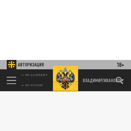
18+
АВТОРИЗАЦИЯ
85.64 BRENT
ВЛАДИМИР/ИВАНОВО