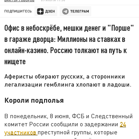
ПОДПИШИТЕСЬ:
Офис в небоскрёбе, мешки денег и "Порше"
в гараже дворца: Миллионы на ставках в
онлайн-казино. Россию толкают на путь к
нищете
Аферисты обирают русских, а сторонники
легализации гемблинга хлопают в ладоши.
Короли подполья
В понедельник, 8 июня, ФСБ и Следственный
комитет России сообщили о задержании
24
участников
преступной группы, которые