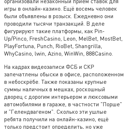
организовали незаконный приём ставок для
игры в онлайн-казино. Ещё восемь человек
были объявлены в розыск. Ежедневно они
проводили тысячи транзакций. В деле
фигурируют такие платформы, как Pin-
Up/Pinco, FreshCasino, Leon, MelBet, MostBet,
PlayFortuna, Punch, RioBet, Shangrilla,
WhyCasino, lwin, Azino, WinWin, 888Casino.
На кадрах видеозаписи ФСБ и СКР
запечатлены обыски в офисе, расположенном
в небоскрёбе. Также показаны крупные
суммы наличных в мешках, роскошный
дворец с дорогим интерьером и люксовыми
автомобилями в гараже, в частности "Порше"
и "Гелендвагеном". Сколько эти ушлые
ребята получили на онлайн-казино, ещё
только предстоит определить, но уже