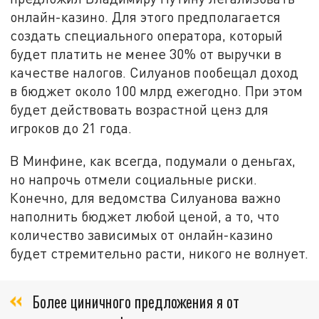
онлайн-казино. Для этого предполагается
создать специального оператора, который
будет платить не менее 30% от выручки в
качестве налогов. Силуанов пообещал доход
в бюджет около 100 млрд ежегодно. При этом
будет действовать возрастной ценз для
игроков до 21 года.
В Минфине, как всегда, подумали о деньгах,
но напрочь отмели социальные риски.
Конечно, для ведомства Силуанова важно
наполнить бюджет любой ценой, а то, что
количество зависимых от онлайн-казино
будет стремительно расти, никого не волнует.
Более циничного предложения я от