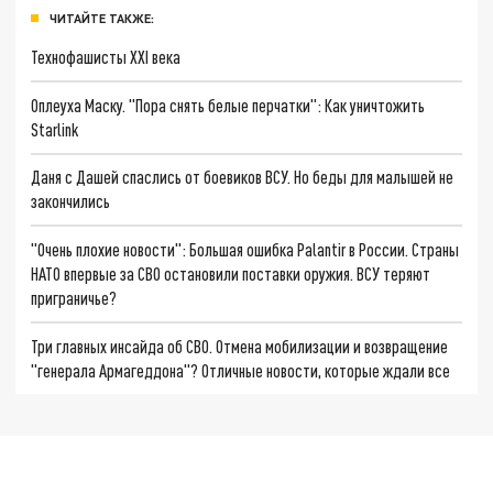
ЧИТАЙТЕ ТАКЖЕ:
Технофашисты XXI века
Оплеуха Маску. "Пора снять белые перчатки": Как уничтожить
Starlink
Даня с Дашей спаслись от боевиков ВСУ. Но беды для малышей не
закончились
"Очень плохие новости": Большая ошибка Palantir в России. Страны
НАТО впервые за СВО остановили поставки оружия. ВСУ теряют
приграничье?
Три главных инсайда об СВО. Отмена мобилизации и возвращение
"генерала Армагеддона"? Отличные новости, которые ждали все