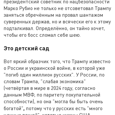
президентский советник по нацбезопасности
Марко Рубио не только не отсоветовал Трампу
заняться обречённым на провал шантажом
суверенных держав, но и всячески его к этому
подталкивал. Определённо, он тайно хочет,
чтобы его босс сломал себе шею.
Это детский сад
Вот яркий образчик того, что Трампу известно
о России и украинской войне, в которой уже
"погиб один миллион русских". У России, по
словам Трампа, "слабая экономика"
(четвёртая в мире в 2024 году, согласно
данным МВФ, по паритету покупательной
способности), но она "могла бы быть очень
,
богатой"
потому что у русских есть "много
ценных вещей", которые нужны США,