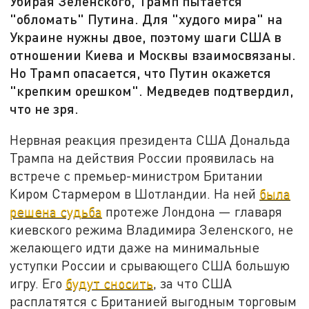
Убирая Зеленского, Трамп пытается
"обломать" Путина. Для "худого мира" на
Украине нужны двое, поэтому шаги США в
отношении Киева и Москвы взаимосвязаны.
Но Трамп опасается, что Путин окажется
"крепким орешком". Медведев подтвердил,
что не зря.
Нервная реакция президента США Дональда
Трампа на действия России проявилась на
встрече с премьер-министром Британии
Киром Стармером в Шотландии. На ней
была
решена судьба
протеже Лондона — главаря
киевского режима Владимира Зеленского, не
желающего идти даже на минимальные
уступки России и срывающего США большую
игру. Его
будут сносить
, за что США
расплатятся с Британией выгодным торговым