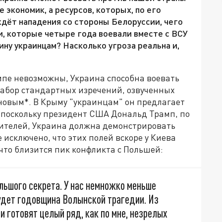
 экономик, а ресурсов, которых, по его
 ждёт нападения со стороны Белоруссии, чего
и, которые четыре года воевали вместе с ВСУ
ину украинцам? Насколько угроза реальна и,
пе невозможны, Украина способна воевать
набор стандартных изречений, озвученных
новым*. В Крыму "украинцам" он предлагает
 поскольку президент США Дональд Трамп, по
дителей, Украина должна демонстрировать
е исключено, что этих полей вскоре у Киева
 что близится пик конфликта с Польшей:
ольшого секрета. У нас немножко меньше
будет годовщина Волынской трагедии. Из
и готовят целый ряд, как по мне, незрелых