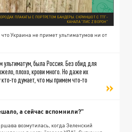
ОРОДАХ ПЛАКАТЫ С ПОРТРЕТОМ БАНДЕРЫ. СКРИНШОТ С ТТГ-
КАНАЛА "ЛИС Z ВОРОН"
 что Украина не примет ультиматумов ни от
м ультиматум, была Россия. Без обид для
яжело, плохо, крови много. Но даже их
 кто-то думает, что мы примем что-то
мешало, а сейчас вспомнили?"
Варшава возмутилась, когда Зеленский