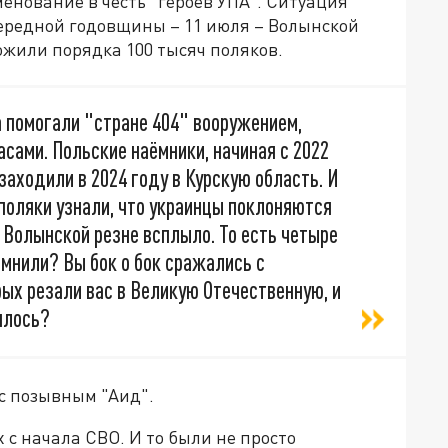
енование в честь "героев УПА". Ситуация
очередной годовщины – 11 июля – Волынской
ожили порядка 100 тысяч поляков.
а помогали "стране 404" вооружением,
асами. Польские наёмники, начиная с 2022
 заходили в 2024 году в Курскую область. И
, поляки узнали, что украинцы поклоняются
о Волынской резне всплыло. То есть четыре
омнили? Вы бок о бок сражались с
ых резали вас в Великую Отечественную, и
ялось?
с позывным "Аид".
 с начала СВО. И то были не просто