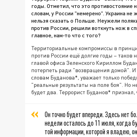
годы. Отметил, что это противостояние не
словам, у России "немерено". Украина не
нельзя сказать о Польше. Неужели поляк
против России, решили воткнуть нож в сп
главное, нам-то что с того?
Территориальные компромиссы в принци
против России ещё долгие годы – таков 
главой офиса Зеленского Кириллом Буда
потерпеть ради "возвращения домой". И
словам Буданова*, уважает только побе
"реальные результаты на поле боя". Но н
будет два. Террорист Буданов* признал,
Он точно будет впереди. Здесь нет б
недели осталось до 11 июля, когда 
той информации, которой я владею, он