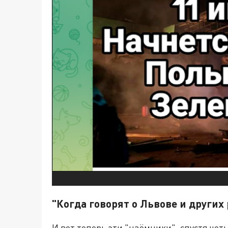
"Когда говорят о Львове и други
И вот теперь эти "наёмники", спустя чет