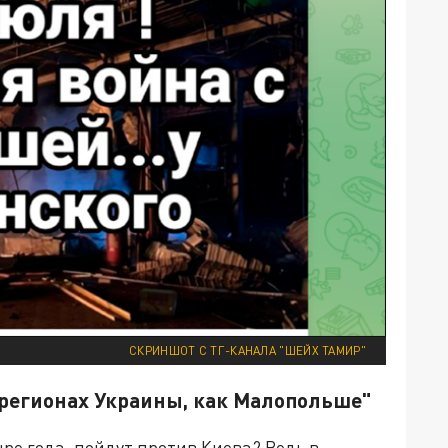
СКРИНШОТ С ТГ-КАНАЛА "ШЕЙХ ТАМИР"
х регионах Украины, как Малопольше"
ыре года, пойдут против Киева? Ведь в