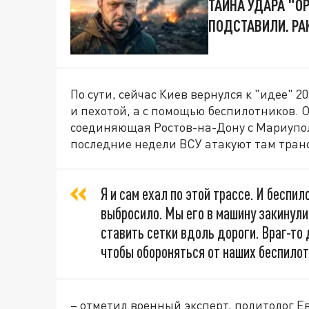
ТАЙНА УДАРА "О
ПОДСТАВИЛИ. РА
По сути, сейчас Киев вернулся к "идее" 
и пехотой, а с помощью беспилотников. О
соединяющая Ростов-на-Дону с Мариупол
последние недели ВСУ атакуют там тран
Я и сам ехал по этой трассе. И беспи
выбросило. Мы его в машину закинули,
ставить сетки вдоль дороги. Враг-то 
чтобы обороняться от наших беспилот
– отметил военный эксперт, политолог 