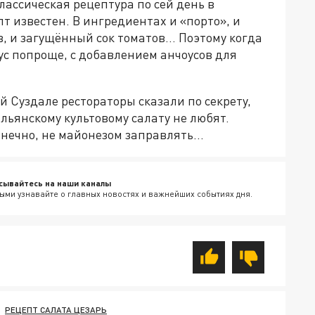
лассическая рецептура по сей день в
т известен. В ингредиентах и «порто», и
, и загущённый сок томатов… Поэтому когда
ус попроще, с добавлением анчоусов для
 Суздале рестораторы сказали по секрету,
льянскому культовому салату не любят.
ечно, не майонезом заправлять...
сывайтесь на наши каналы
ыми узнавайте о главных новостях и важнейших событиях дня.
РЕЦЕПТ САЛАТА ЦЕЗАРЬ