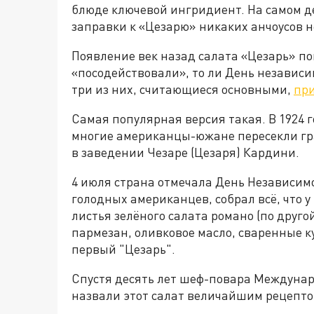
блюде ключевой ингридиент. На самом де
заправки к «Цезарю» никаких анчоусов н
Появление век назад салата «Цезарь» по
«посодействовали», то ли День независи
три из них, считающиеся основными,
при
Самая популярная версия такая. В 1924 г
многие американцы-южане пересекли гра
в заведении Чезаре (Цезаря) Кардини.
4 июля страна отмечала День Независим
голодных американцев, собрал всё, что у
листья зелёного салата романо (по другой
пармезан, оливковое масло, сваренные к
первый "Цезарь".
Спустя десять лет шеф-повара Междуна
назвали этот салат величайшим рецептом