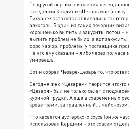
По другой версии появления легендарног
заведении Кардини «Цезарь ин» (внизу – 
Тихуане часто останавливались гангсте
алкоголь. В один из таких вечерних ви
хорошенько выпить и закусить, потом – но
выпить проблем не было, а вот закусить
форс мажор, проблемы у поставщика прод
На что ему сказали – либо через полчаса
умираешь.
Вот и собрал Чезаре-Цезарь то, что остало
Сегодня же с «Цезарем» творится что-то 
«Цезаря» был не только салат с поджаре
куриной грудки. А ещё в современных ре
креветками, заправленный… майонезом.
Что касается вустерского соуса (он же «в
использовал Кардини – это совсем отдел