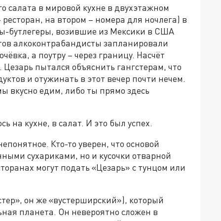
о салата в мировой кухне в двухэтажном
ресторан, на втором – номера для ночлега) в
ры-бутлегеры, возившие из Мексики в США
зитов алкоконтрабандисты запланировали
чёвка, а поутру – через границу. Насчёт
… Цезарь пытался объяснить гангстерам, что
уктов и отужинать в этот вечер почти нечем.
 мы вкусно едим, либо ты прямо здесь
сь на кухне, в салат. И это был успех.
непонятное. Кто-то уверен, что основой
нными сухариками, но и кусочки отварной
сторанах могут подать «Цезарь» с тунцом или
устер», он же «вустерширский»), который
ьная планета. Он невероятно сложен в