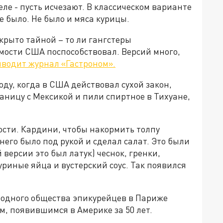
ле - пусть исчезают. В классическом варианте
е было. Не было и мяса курицы.
крыто тайной – то ли гангстеры
мости США поспособствовал. Версий много,
водит журнал «Гастроном».
оду, когда в США действовал сухой закон,
ницу с Мексикой и пили спиртное в Тихуане,
ости. Кардини, чтобы накормить толпу
 него было под рукой и сделал салат. Это были
 версии это был латук) чеснок, гренки,
уриные яйца и вустерский соус. Так появился
родного общества эпикурейцев в Париже
, появившимся в Америке за 50 лет.