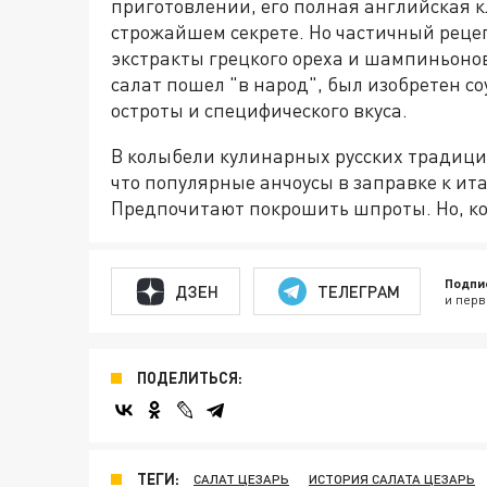
приготовлении, его полная английская к
строжайшем секрете. Но частичный рецеп
экстракты грецкого ореха и шампиньонов
салат пошел "в народ", был изобретен со
остроты и специфического вкуса.
В колыбели кулинарных русских традиций
что популярные анчоусы в заправке к ита
Предпочитают покрошить шпроты. Но, кон
Подпи
ДЗЕН
ТЕЛЕГРАМ
и перв
ПОДЕЛИТЬСЯ:
ТЕГИ:
САЛАТ ЦЕЗАРЬ
ИСТОРИЯ САЛАТА ЦЕЗАРЬ