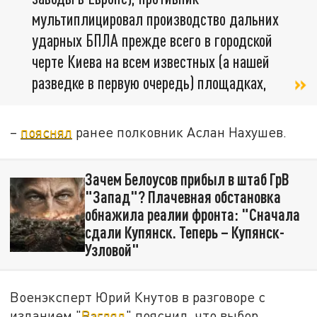
мультиплицировал производство дальних
ударных БПЛА прежде всего в городской
черте Киева на всем известных (а нашей
разведке в первую очередь) площадках,
–
пояснял
ранее полковник Аслан Нахушев.
Зачем Белоусов прибыл в штаб ГрВ
"Запад"? Плачевная обстановка
обнажила реалии фронта: "Сначала
сдали Купянск. Теперь – Купянск-
Узловой"
Военэксперт Юрий Кнутов в разговоре с
изданием "
Взгляд
" пояснил, что выбор