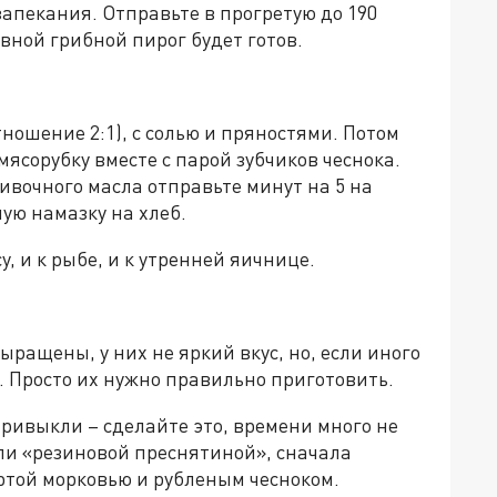
запекания. Отправьте в прогретую до 190
ивной грибной пирог будет готов.
ношение 2:1), с солью и пряностями. Потом
мясорубку вместе с парой зубчиков чеснока.
ивочного масла отправьте минут на 5 на
ную намазку на хлеб.
, и к рыбе, и к утренней яичнице.
ращены, у них не яркий вкус, но, если иного
Просто их нужно правильно приготовить.
привыкли – сделайте это, времени много не
ли «резиновой преснятиной», сначала
ёртой морковью и рубленым чесноком.