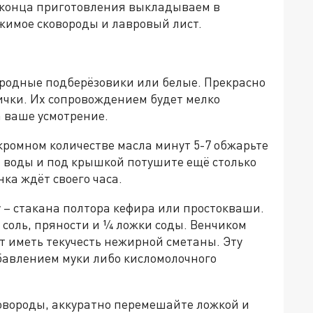
о конца приготовления выкладываем в
жимое сковороды и лавровый лист.
городные подберёзовики или белые. Прекрасно
ички. Их сопровождением будет мелко
а ваше усмотрение.
скромном количестве масла минут 5-7 обжарьте
й воды и под крышкой потушите ещё столько
нка ждёт своего часа.
у – стакана полтора кефира или простокваши.
 соль, пряности и ¼ ложки соды. Венчиком
ет иметь текучесть нежирной сметаны. Эту
бавлением муки либо кисломолочного
овороды, аккуратно перемешайте ложкой и