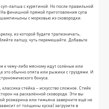
 суп-лапша с курятиной. Но после правильной
. На финишной прямой приготовления супа
 шампиньоны с морковью из сковородки.
релку, из которой будете трапезничать,
Влейте лапшу, чуть перемешайте. Добавьте
м к чему-либо мясному идут солёные или
е это обычно опята или рыжики с груздями. И
астрономического бонуса.
, классика стейка – искусство сложное. Стейк
сторон на раскалённой сковороде. Эти вы
чкой розмарина или тимьяна заверните ещё не
(зависит от толщины куска) загрузите в