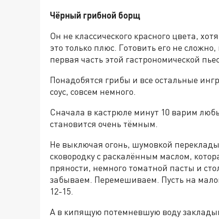
Чёрный грибной борщ
Он не классического красного цвета, хотя
это только плюс. Готовить его не сложно
первая часть этой гастрономической пье
Понадобятся грибы и все остальные инг
соус, совсем немного.
Сначала в кастрюле минут 10 варим любы
становится очень тёмным.
Не выключая огонь, шумовкой переклады
сковородку с раскалённым маслом, котор
пряности, немного томатной пасты и стол
забываем. Перемешиваем. Пусть на мало
12-15.
А в кипящую потемневшую воду закладыв