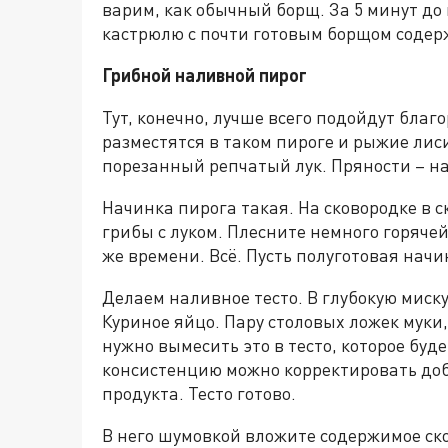
варим, как обычный борщ. За 5 минут д
кастрюлю с почти готовым борщом содер
Грибной наливной пирог
Тут, конечно, лучше всего подойдут бла
разместятся в таком пироге и рыжие лис
порезанный репчатый лук. Пряности – н
Начинка пирога такая. На сковородке в 
грибы с луком. Плесните немного горяче
же времени. Всё. Пусть полуготовая начи
Делаем наливное тесто. В глубокую миск
Куриное яйцо. Пару столовых ложек муки,
нужно вымесить это в тесто, которое буд
консистенцию можно корректировать до
продукта. Тесто готово.
В него шумовкой вложите содержимое ск