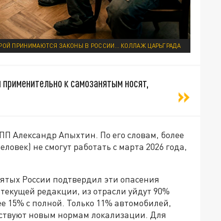
ОРОЙ ПРИНИМАЮТСЯ ЗАКОНЫ В РОССИИ… КОЛЛАЖ ЦАРЬГРАДА
 применительно к самозанятым носят,
ПП Александр Апыхтин. По его словам, более
ловек) не смогут работать с марта 2026 года,
ятых России подтвердил эти опасения
в текущей редакции, из отрасли уйдут 90%
ее 15% с полной. Только 11% автомобилей,
тствуют новым нормам локализации. Для