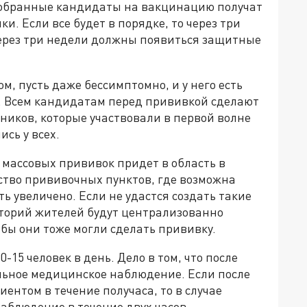
 отобранные кандидаты на вакцинацию получат
и. Если все будет в порядке, то через три
через три недели должны появиться защитные
м, пусть даже бессимптомно, и у него есть
т. Всем кандидатам перед прививкой сделают
тников, которые участвовали в первой волне
сь у всех.
массовых прививок придет в область в
ство прививочных пунктов, где возможна
ь увеличено. Если не удастся создать такие
риторий жителей будут централизованно
тобы они тоже могли сделать прививку.
-15 человек в день. Дело в том, что после
льное медицинское наблюдение. Если после
ентом в течение получаса, то в случае
аблюдение в течение двух часов.