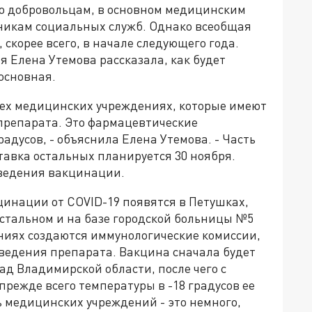
о добровольцам, в основном медицинским
дникам социальных служб. Однако всеобщая
скорее всего, в начале следующего года.
 Елена Утемова рассказала, как будет
основная.
 тех медицинских учреждениях, которые имеют
препарата. Это фармацевтические
адусов, - объяснила Елена Утемова. - Часть
тавка остальных планируется 30 ноября.
ведения вакцинации.
инации от COVID-19 появятся в Петушках,
устальном и на базе городской больницы №5
ениях создаются иммунологические комиссии,
введения препарата. Вакцина сначала будет
д Владимирской области, после чего с
режде всего температуры в -18 градусов ее
ь медицинских учреждений - это немного,