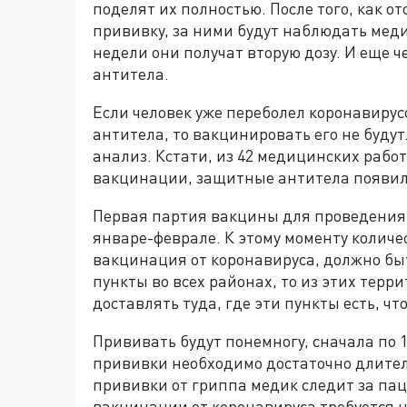
поделят их полностью. После того, как
прививку, за ними будут наблюдать медик
недели они получат вторую дозу. И еще 
антитела.
Если человек уже переболел коронавирусо
антитела, то вакцинировать его не буду
анализ. Кстати, из 42 медицинских рабо
вакцинации, защитные антитела появили
Первая партия вакцины для проведения 
январе-феврале. К этому моменту количе
вакцинация от коронавируса, должно быт
пункты во всех районах, то из этих тер
доставлять туда, где эти пункты есть, ч
Прививать будут понемногу, сначала по 10
прививки необходимо достаточно длите
прививки от гриппа медик следит за паци
вакцинации от коронавируса требуется н