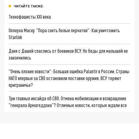
ЧИТАЙТЕ ТАКЖЕ:
Технофашисты XXI века
Оплеуха Маску. "Пора снять белые перчатки": Как уничтожить
Starlink
Даня с Дашей спаслись от боевиков ВСУ. Но беды для малышей не
закончились
"Очень плохие новости": Большая ошибка Palantir в России. Страны
НАТО впервые за СВО остановили поставки оружия. ВСУ теряют
приграничье?
Три главных инсайда об СВО. Отмена мобилизации и возвращение
"генерала Армагеддона"? Отличные новости, которые ждали все