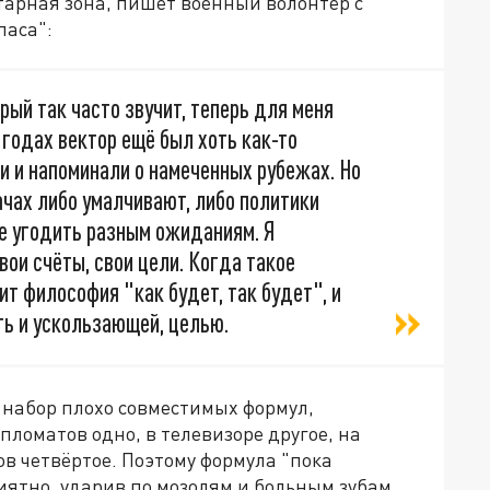
тарная зона, пишет военный волонтёр с
паса":
рый так часто звучит, теперь для меня
4 годах вектор ещё был хоть как-то
и и напоминали о намеченных рубежах. Но
дачах либо умалчивают, либо политики
ке угодить разным ожиданиям. Я
вои счёты, свои цели. Когда такое
ит философия "как будет, так будет", и
ть и ускользающей, целью.
 набор плохо совместимых формул,
пломатов одно, в телевизоре другое, на
ов четвёртое. Поэтому формула "пока
иятно, ударив по мозолям и больным зубам.