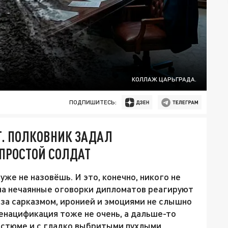
КОЛЛАЖ ЦАРЬГРАДА.
ПОДПИШИТЕСЬ:
Т. ПОЛКОВНИК ЗАДАЛ
 ПРОСТОЙ СОЛДАТ
уже не назовёшь. И это, конечно, никого не
 на нечаянные оговорки дипломатов реагируют
о за сарказмом, иронией и эмоциями не слышно
енацификация тоже не очень, а дальше-то
остюме и с гладко выбритыми пухлыми