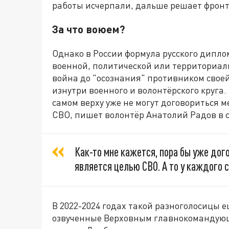
работы исчерпали, дальше решает фронт
За что воюем?
Однако в России формула русского дипло
военной, политической или территориаль
война до "осознания" противником свое
изнутри военного и волонтёрского круга.
самом верху уже не могут договориться м
СВО, пишет волонтёр Анатолий Радов в 
Как-то мне кажется, пора бы уже дог
является целью СВО. А то у каждого с
В 2022-2024 годах такой разноголосицы 
озвученные Верховным главнокомандую