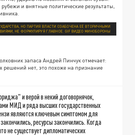
а рубежи и внятные политические результаты,
тивника.
УДАРСТВА, НО ПАРТИЯ ВЛАСТИ ОЗАБОЧЕНА ЕЁ ВТОРИЧНЫМИ
ВИЯМИ, НЕ ФОРМУЛИРУЯ ГЛАВНОЕ. GIF ВИДЕО МИНОБОРОНЫ
олковник запаса Андрей Пинчук отмечает:
х решений нет, это похоже на признание
ориджа" и верой в некий договорнячок,
мами МИД и ряда высших государственных
бензи являются ключевым симптомом для
ы закончились, ресурсы закончились. Когда
что не существует дипломатических