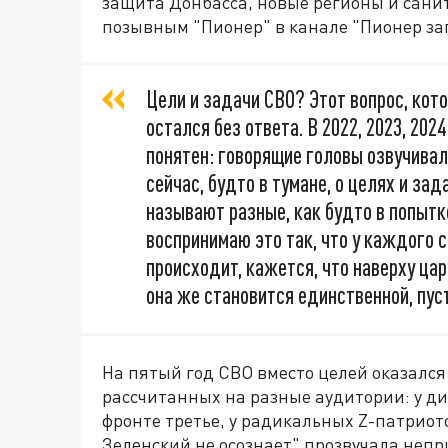
защита Донбасса, новые регионы и сани
позывным "Пионер" в канале "Пионер за
Цели и задачи СВО? Этот вопрос, кото
остался без ответа. В 2022, 2023, 202
понятен: говорящие головы озвучивал
сейчас, будто в тумане, о целях и за
называют разные, как будто в попыт
воспринимаю это так, что у каждого с
происходит, кажется, что наверху цар
она же становится единственной, пус
На пятый год СВО вместо целей оказался
рассчитанных на разные аудитории: у ди
фронте третье, у радикальных Z-патриот
Зеленский не осознает" прозвучала непр