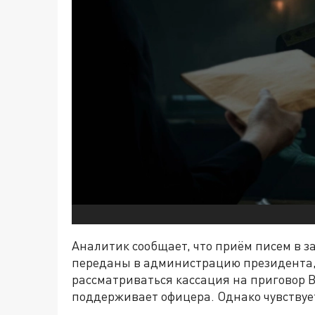
Аналитик сообщает, что приём писем в з
переданы в администрацию президента, В
рассматриваться кассация на приговор В
поддерживает офицера. Однако чувствует