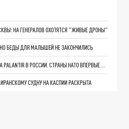
ОСКВЫ: НА ГЕНЕРАЛОВ ОХОТЯТСЯ "ЖИВЫЕ ДРОНЫ"
. НО БЕДЫ ДЛЯ МАЛЫШЕЙ НЕ ЗАКОНЧИЛИСЬ
"ОЧЕНЬ ПЛОХИЕ НОВОСТИ": БОЛЬШАЯ ОШИБКА PALANTIR В РОССИИ. СТРАНЫ НАТО ВПЕРВЫЕ ЗА СВО ОСТАНОВИЛИ ПОСТАВКИ ОРУЖИЯ. ВСУ ТЕРЯЮТ ПРИГРАНИЧЬЕ?
О ИРАНСКОМУ СУДНУ НА КАСПИИ РАСКРЫТА