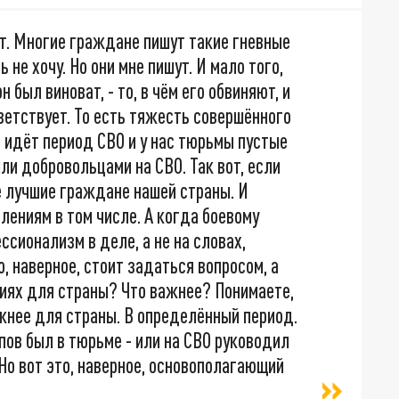
т. Многие граждане пишут такие гневные
 не хочу. Но они мне пишут. И мало того,
н был виноват, - то, в чём его обвиняют, и
ответствует. То есть тяжесть совершённого
с идёт период СВО и у нас тюрьмы пустые
шли добровольцами на СВО. Так вот, если
не лучшие граждане нашей страны. И
ениям в том числе. А когда боевому
ссионализм в деле, а не на словах,
о, наверное, стоит задаться вопросом, а
виях для страны? Что важнее? Понимаете,
ажнее для страны. В определённый период.
пов был в тюрьме - или на СВО руководил
 Но вот это, наверное, основополагающий