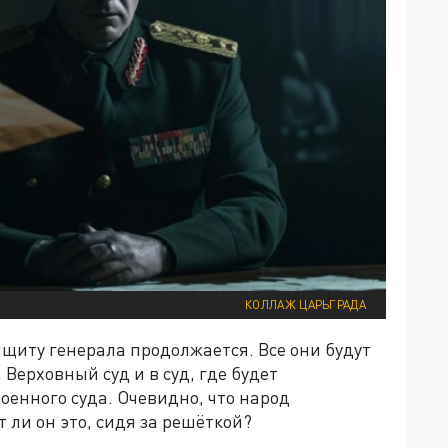
КОЛЛАЖ ЦАРЬГРАДА
ащиту генерала продолжается. Все они будут
ерховный суд и в суд, где будет
оенного суда. Очевидно, что народ
 ли он это, сидя за решёткой?