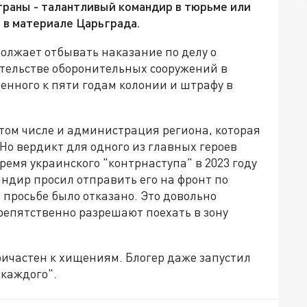
страны - талантливый командир в тюрьме или
 в материале Царьграда.
лжает отбывать наказание по делу о
ительстве оборонительных сооружений в
енного к пяти годам колонии и штрафу в
 том числе и администрация региона, которая
Но вердикт для одного из главных героев
емя украинского "контрнаступа" в 2023 году
андир просил отправить его на фронт по
 просьбе было отказано. Это довольно
репятственно разрешают поехать в зону
ричастен к хищениям. Блогер даже запустил
 каждого".