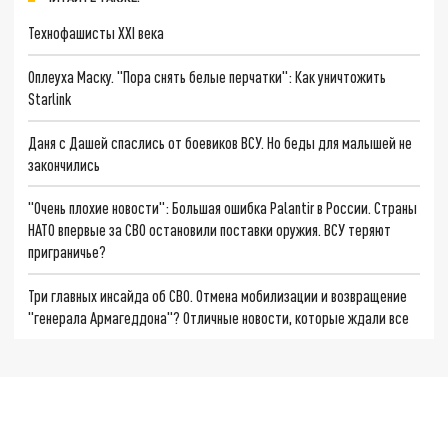
Технофашисты XXI века
Оплеуха Маску. "Пора снять белые перчатки": Как уничтожить
Starlink
Даня с Дашей спаслись от боевиков ВСУ. Но беды для малышей не
закончились
"Очень плохие новости": Большая ошибка Palantir в России. Страны
НАТО впервые за СВО остановили поставки оружия. ВСУ теряют
приграничье?
Три главных инсайда об СВО. Отмена мобилизации и возвращение
"генерала Армагеддона"? Отличные новости, которые ждали все