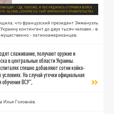
ЛАЮЩИХ", ГДЕ, ПОХОЖЕ, И ОБСУЖДАЛАСЬ ОТПРАВКА ВОЙСК.
ОТО: GLOBALLOOKPRESS/
САЙТ БРИТАНСКОГО ПРАВИТЕЛЬСТВА
бщила, что французский президент Эммануэль
Украину контингент до двух тысяч человек - в
имущественно - латиноамериканцев.
оходят слаживание, получают оружие и
оска в центральные области Украины.
оспиталях спешно добавляют сотни койко-
х условиях. На случай утечки официальная
я обучения ВСУ",
а Илья Головнёв.