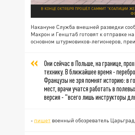
В КОНЦЕ ОКТЯБРЯ ПРОШЁЛ САММИТ "КОАЛИЦИИ ЖЕ
Ф
Накануне Служба внешней разведки соо
Макрон и Генштаб готовят к отправке на 
основном штурмовиков-легионеров, пре
Они сейчас в Польше, на границе, пр
технику. В ближайшее время - перебр
Французы не зря помнят историю: в г
мест, врачи учатся работать в полевы
версия - "всего лишь инструкторы дл
-
пишет
военный обозреватель Царьград