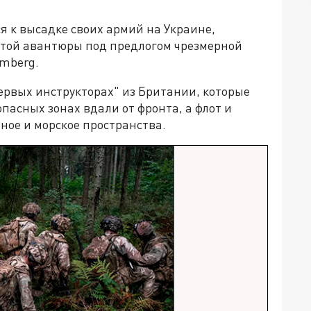
я к высадке своих армий на Украине,
т этой авантюры под предлогом чрезмерной
mberg.
первых инструкторах" из Британии, которые
опасных зонах вдали от фронта, а флот и
ное и морское пространства.