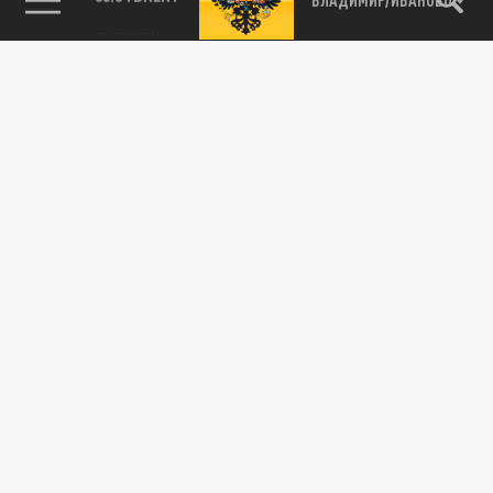
115093, г. Москва, переулок Партийный,
д.1, к.57, стр.3, эт.1, пом.I, ком.45
Тел.:
+7 (495) 374-77-73
info@tsargrad.tv
Адрес для пресс-релизов
press@tsargrad.tv
Средство массовой информации сетевое издание