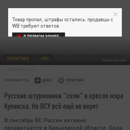
Товар пропал, штрафы остались: продавцы с
WB требуют ответов
В ПРЯМОМ ЭФИРЕ:
ПОЛИТИКА
СВО
КОЛЛАЖ ЦАРЬГРАДА
11 СЕНТЯБРЯ 14:48
ПОДПИШИТЕСЬ:
Русские штурмовики "сели" в кресло мэра
Купянска. Но ВСУ всё ещё не верят
В сентябре ВС России активно
продвигаются в Харьковской области. Одна