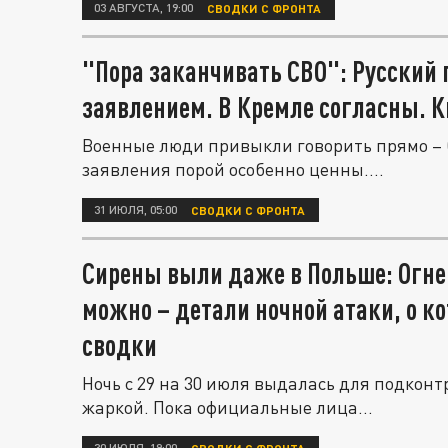
03 АВГУСТА, 19:00
СВОДКИ С ФРОНТА
"Пора заканчивать СВО": Русский
заявлением. В Кремле согласны. К
Военные люди привыкли говорить прямо – б
заявления порой особенно ценны....
31 ИЮЛЯ, 05:00
СВОДКИ С ФРОНТА
Сирены выли даже в Польше: Огнен
можно – детали ночной атаки, о 
сводки
Ночь с 29 на 30 июля выдалась для подкон
жаркой. Пока официальные лица...
30 ИЮЛЯ, 19:00