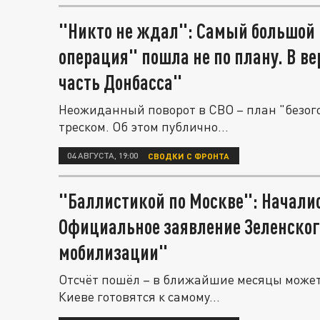
"Никто не ждал": Самый большой 
операция" пошла не по плану. В в
часть Донбасса"
Неожиданный поворот в СВО – план "безог
треском. Об этом публично...
04 АВГУСТА, 19:00
СВОДКИ С ФРОНТА
"Баллистикой по Москве": Начали
Официальное заявление Зеленского
мобилизации"
Отсчёт пошёл – в ближайшие месяцы может 
Киеве готовятся к самому...