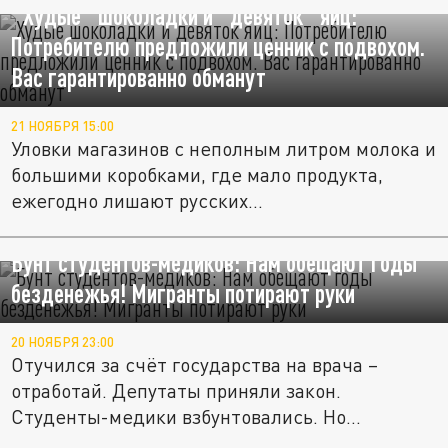
"Худые" шоколадки и "девяток" яиц:
Потребителю предложили ценник с подвохом.
Вас гарантированно обманут
21 НОЯБРЯ 15:00
Уловки магазинов с неполным литром молока и
большими коробками, где мало продукта,
ежегодно лишают русских...
Бунт студентов-медиков: Нам обещают годы
безденежья! Мигранты потирают руки
20 НОЯБРЯ 23:00
Отучился за счёт государства на врача –
отработай. Депутаты приняли закон.
Студенты-медики взбунтовались. Но...