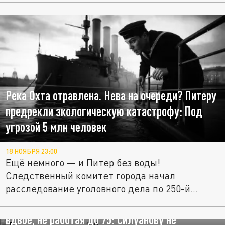
Река Охта отравлена. Нева на очереди? Питеру
предрекли экологическую катастрофу: Под
угрозой 5 млн человек
18 НОЯБРЯ 23:00
Ещё немного — и Питер без воды!
Следственный комитет города начал
расследование уголовного дела по 250-й...
Депутаты не знают? Вот как повысить пенсии
вдвое, не работая до 75: Силуанову не