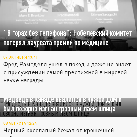
"В горах без телефона": Нобелевский комитет
потерял лауреата премии по медицине
07 ОКТЯБРЯ 13:41
Фред Рамсделл ушел в поход и даже не знает
о присуждении самой престижной в мировой
науке награды.
Медведь в Канаде ввалился в чужой дом и
был позорно изгнан грозным лаем шпица
08 АВГУСТА 12:24
Черный косолапый бежал от крошечной