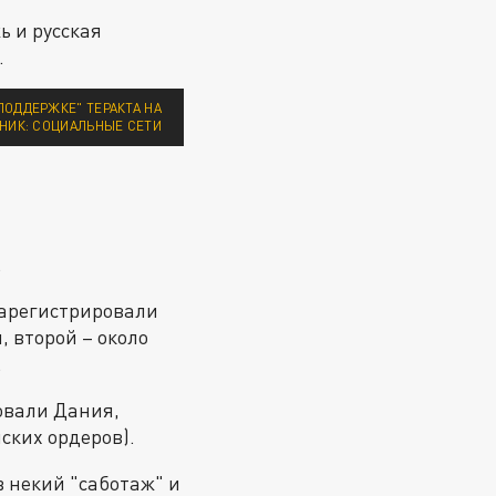
ь и русская
.
ПОДДЕРЖКЕ" ТЕРАКТА НА
ЧНИК: СОЦИАЛЬНЫЕ СЕТИ
.
зарегистрировали
 второй – около
.
вовали Дания,
ских ордеров).
в некий "саботаж" и