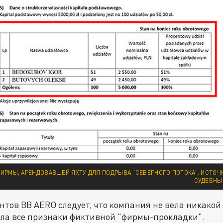
ИРМЫ, АРЕНДОВАВШЕЙ ЯХТУ ДЛЯ ПОДРЫВА "СЕВЕРНОГО ПОТОКА". ИСТОЧ
СУДЕБНЫЙ
нтов BB AERO следует, что компания не вела никакой
ела все признаки фиктивной "фирмы-прокладки".