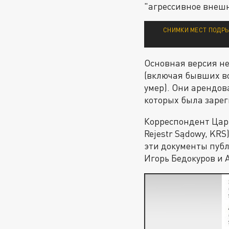
"агрессивное внешн
СНИМКИ МЕСТ ПОДРЫ
Основная версия н
(включая бывших во
умер). Они арендо
которых была заре
Корреспондент Цар
Rejestr Sądowy, KR
эти документы пуб
Игорь Бедокуров и 