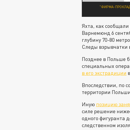
"ФИРМА-ПРОКЛАД
Яхта, как сообщали
Варнемюнд 6 сентяб
глубину 70-80 метр
Следы взрывчатки 
Позднее в Польше б
специальных опера
в его экстрадиции
в
Впоследствии, по 
территории Польши
Иную
позицию зан
силе решение нижес
одного фигуранта д
следственном изоля