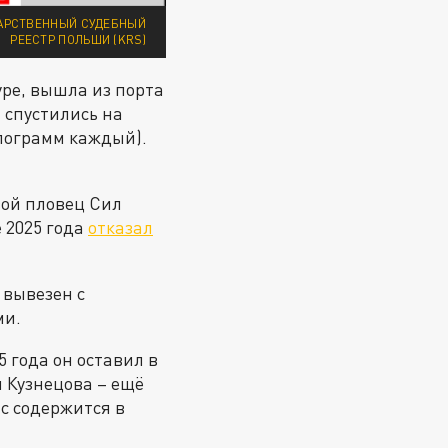
ДАРСТВЕННЫЙ СУДЕБНЫЙ
РЕЕСТР ПОЛЬШИ (KRS)
уре, вышла из порта
 спустились на
илограмм каждый).
вой пловец Сил
 2025 года
отказал
 вывезен с
ми.
 года он оставил в
 Кузнецова – ещё
с содержится в