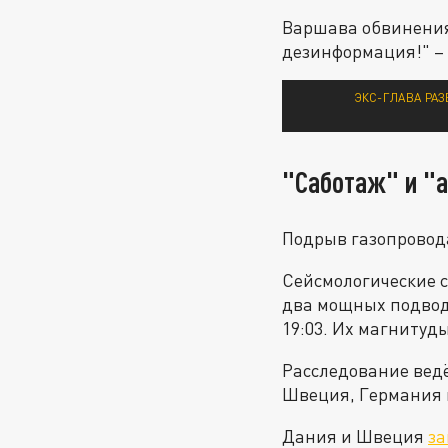
Варшава обвинения 
дезинформация!" –
ЭКС-ГЛАВА РАЗ
"Саботаж" и "
Подрыв газопровода
Сейсмологические с
два мощных подводн
19:03. Их магнитуд
Расследование ведё
Швеция, Германия и
Дания и Швеция
за