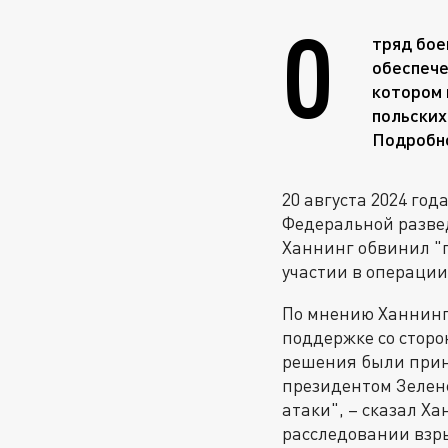
О
тряд бое
обеспече
котором 
польских
Подробно
20 августа 2024 год
Федеральной развед
Ханнинг обвинил "
участии в операции
По мнению Ханнинг
поддержке со стор
решения были прин
президентом Зелен
атаки", – сказал Х
расследовании взр