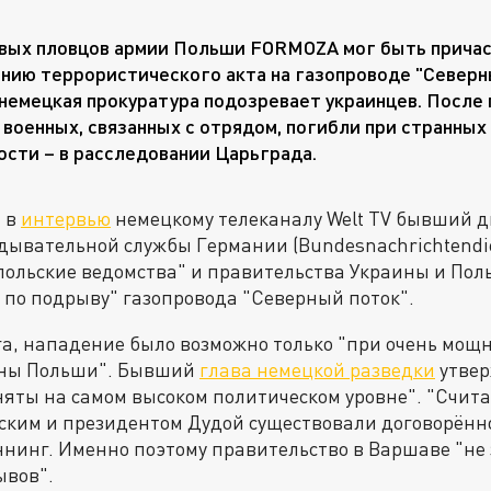
вых пловцов армии Польши FORMOZA мог быть причас
нию террористического акта на газопроводе "Северны
немецкая прокуратура подозревает украинцев. После
 военных, связанных с отрядом, погибли при странных
сти – в расследовании Царьграда.
а в
интервью
немецкому телеканалу Welt TV бывший д
ывательной службы Германии (Bundesnachrichtendie
польские ведомства" и правительства Украины и Пол
 по подрыву" газопровода "Северный поток".
а, нападение было возможно только "при очень мощн
оны Польши". Бывший
глава немецкой разведки
утвер
яты на самом высоком политическом уровне". "Счита
ским и президентом Дудой существовали договорённ
аннинг. Именно поэтому правительство в Варшаве "не
ывов".