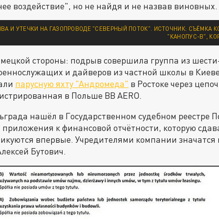
ее воздействие", но не найдя и не назвав виновных.
ВА И УТЕЧКИ НА ГАЗОПРОВОДЕ "СЕВЕРНЫЙ ПОТОК". ИСТОЧНИК: СЪЁМКА 
"КАНОПУС-В", К
емецкой стороны: подрыв совершила группа из шести
еннослужащих и дайверов из частной школы в Киеве;
вали
парусную яхту "Андромеда"
в Ростоке через цепоч
гистрированная в Польше BB AERO.
ьграда нашёл в Государственном судебном реестре П
S) приложения к финансовой отчётности, которую сда
ликуются впервые. Учредителями компании значатся
Алексей Бутович.