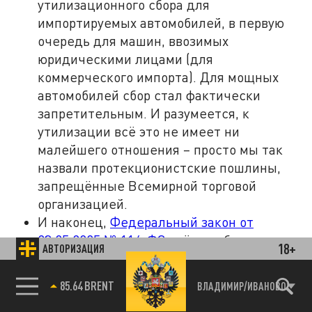
утилизационного сбора для
импортируемых автомобилей, в первую
очередь для машин, ввозимых
юридическими лицами (для
коммерческого импорта). Для мощных
автомобилей сбор стал фактически
запретительным. И разумеется, к
утилизации всё это не имеет ни
малейшего отношения – просто мы так
назвали протекционистские пошлины,
запрещённые Всемирной торговой
организацией.
И наконец,
Федеральный закон от
23.05.2025 № 116-ФЗ
ввёл требования к
18+
АВТОРИЗАЦИЯ
локализации (набору баллов,
подтверждающих высокий уровень
85.64 BRENT
ВЛАДИМИР/ИВАНОВО
производства в РФ) для автомобилей,