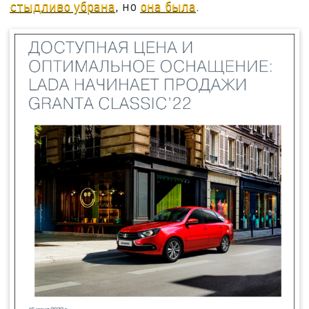
стыдливо убрана
, но
она была
.