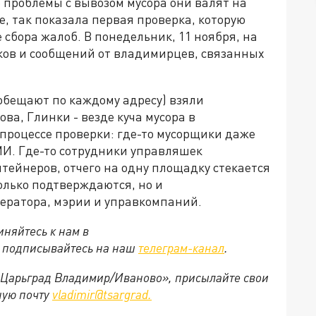
 проблемы с вывозом мусора они валят на
, так показала первая проверка, которую
 сбора жалоб. В понедельник, 11 ноября, на
нков и сообщений от владимирцев, связанных
обещают по каждому адресу) взяли
ва, Глинки - везде куча мусора в
 процессе проверки: где-то мусорщики даже
МИ. Где-то сотрудники управляшек
тейнеров, отчего на одну площадку стекается
только подтверждаются, но и
ператора, мэрии и управкомпаний.
няйтесь к нам в
е подписывайтесь на наш
телеграм-канал
.
 «Царьград Владимир/Иваново», присылайте свои
ную почту
vladimir@tsargrad.