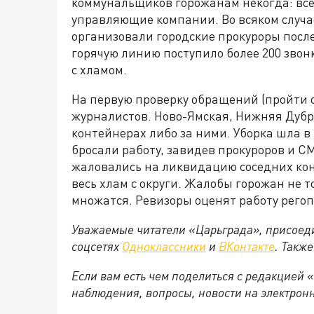
коммунальщиков горожанам некогда: все
управляющие компании. Во всяком случае
организовали городские прокуроры после
горячую линию поступило более 200 зво
с хламом.
На первую проверку обращений (пройти 
журналистов. Ново-Ямская, Нижняя Дубро
контейнерах либо за ними. Уборка шла в
бросали работу, завидев прокуроров и С
жаловались на ликвидацию соседних кон
весь хлам с округи. Жалобы горожан не 
множатся. Ревизоры оценят работу рего
Уважаемые читатели «Царьграда», присоеди
соцсетях
Одноклассники
и
ВКонтакте
. Такж
Если вам есть чем поделиться с редакцией
наблюдения, вопросы, новости на электрон