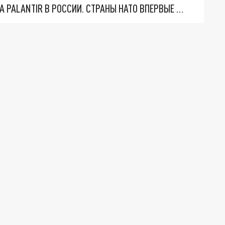
"ОЧЕНЬ ПЛОХИЕ НОВОСТИ": БОЛЬШАЯ ОШИБКА PALANTIR В РОССИИ. СТРАНЫ НАТО ВПЕРВЫЕ ЗА СВО ОСТАНОВИЛИ ПОСТАВКИ ОРУЖИЯ. ВСУ ТЕРЯЮТ ПРИГРАНИЧЬЕ?