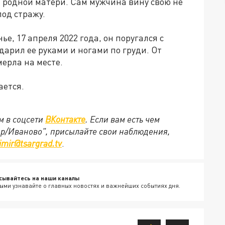
 родной матери. Сам мужчина вину свою не
под стражу.
ье, 17 апреля 2022 года, он поругался с
ударил ее руками и ногами по груди. От
ерла на месте.
ается.
м в соцсети
ВКонтакте
. Если вам есть чем
ир/Иваново", присылайте свои наблюдения,
imir@tsargrad.tv
.
сывайтесь на наши каналы
ыми узнавайте о главных новостях и важнейших событиях дня.