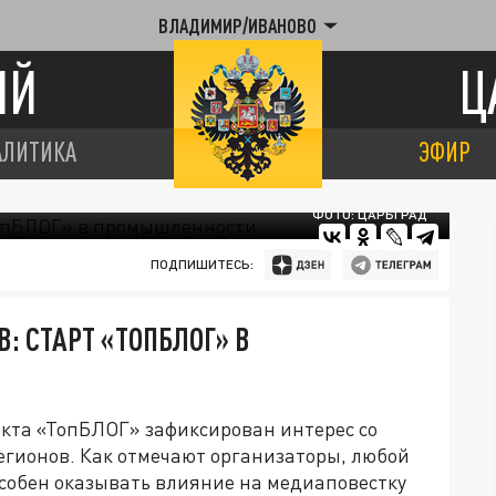
ВЛАДИМИР/ИВАНОВО
ИЙ
Ц
АЛИТИКА
ЭФИР
ФОТО: ЦАРЬГРАД
ПОДПИШИТЕСЬ:
В: СТАРТ «ТОПБЛОГ» В
оекта «ТопБЛОГ» зафиксирован интерес со
регионов. Как отмечают организаторы, любой
особен оказывать влияние на медиаповестку