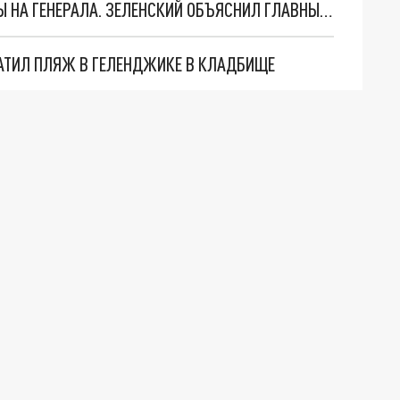
"МЫ ВАС ЗАСТАВИМ": ЖУТКИЕ ДЕТАЛИ ОХОТЫ НА ГЕНЕРАЛА. ЗЕЛЕНСКИЙ ОБЪЯСНИЛ ГЛАВНЫЙ СМЫСЛ ТЕРАКТА В ЦЕНТРЕ МОСКВЫ
АТИЛ ПЛЯЖ В ГЕЛЕНДЖИКЕ В КЛАДБИЩЕ