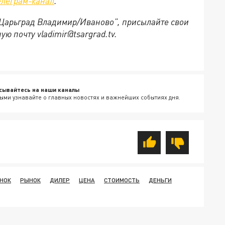
елеграм-канал
.
 “Царьград Владимир/Иваново”, присылайте свои
ю почту vladimir@tsargrad.tv.
сывайтесь на наши каналы
ыми узнавайте о главных новостях и важнейших событиях дня.
НОК
РЫНОК
ДИЛЕР
ЦЕНА
СТОИМОСТЬ
ДЕНЬГИ