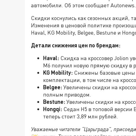
автомобили. Об этом сообщает Autonews.
Скидки коснулись как сезонных акций, т
Изменения в ценовой политике произошл
Haval, KG Mobility, Belgee, Bestune и Hongq
Детали снижения цен по брендам:
Haval:
Скидка на кроссовер Jolion у
M6 получил новую прямую скидку в р
KG Mobility:
Снижены базовые цены 
комплектации, в том числе на кроссов
Belgee:
Увеличены скидки на кроссов
полным приводом.
Bestune:
Увеличены скидки на кроссо
Hongqi:
Седан H5 в топовой версии B
теперь стоит 3,89 млн рублей.
Уважаемые читатели “Царьграда”, присоеди