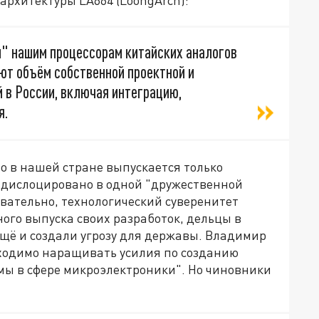
архитектуры LA664 (LoongArch):
" нашим процессорам китайских аналогов
ют объём собственной проектной и
 в России, включая интеграцию,
я.
то в нашей стране выпускается только
о дислоцировано в одной "дружественной
овательно, технологический суверенитет
ного выпуска своих разработок, дельцы в
ещё и создали угрозу для державы. Владимир
бходимо наращивать усилия по созданию
мы в сфере микроэлектроники". Но чиновники