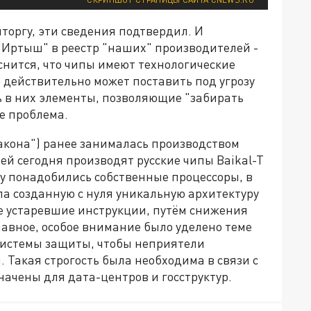
торгу, эти сведения подтвердил. И
"Иртыш" в реестр "наших" производителей -
снится, что чипы имеют технологические
 действительно может поставить под угрозу
ь в них элементы, позволяющие "забирать
е проблема.
акона") ранее занималась производством
ней сегодня производят русские чипы Baikal-T
у понадобились собственные процессоры, в
ила созданную с нуля уникальную архитектуру
се устаревшие инструкции, путём снижения
лавное, особое внимание было уделено теме
системы защиты, чтобы неприятели
. Такая строгость была необходима в связи с
начены для дата-центров и госструктур.