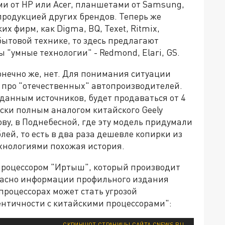
и от HP или Acer, планшетами от Samsung,
продукцией других брендов. Теперь же
х фирм, как Digma, BQ, Texet, Ritmix,
о бытовой технике, то здесь предлагают
жны "умные технологии" - Redmond, Elari, GS.
 Конечно же, нет. Для понимания ситуации
 про "отечественных" автопроизводителей.
 данным источников, будет продаваться от 4
ески полным аналогом китайского Geely
ову, в Поднебесной, где эту модель придумали
блей, то есть в два раза дешевле копирки из
ехнологиями похожая история.
процессором "Иртыш", который производит
ласно информации профильного издания
процессорах может стать угрозой
ентичности с китайскими процессорами":
СКРИНШОТ СТРАНИЦЫ САЙТА CNEWS.RU