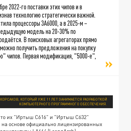
ре 2022-го поставки этих чипов и в
ризнав технологию стратегически важной.
тила процессоры 3A6000, а в 2025-м –
предыдущую модель на 20-30% по
родаётся. В поисковых агрегаторах прямо
 можно получить предложения на покупку
ю" чипов. Первая модификация, "5000-е",
КОРСАКОВ, КОТОРЫЙ УЖЕ 11 ЛЕТ ЗАНИМАЕТСЯ РАЗРАБОТКОЙ
КОМПЬЮТЕРНОГО ПРОГРАММНОГО ОБЕСПЕЧЕНИЯ.
что их "Иртыш С616" и "Иртыш С632"
ы на основе официально лицензированных