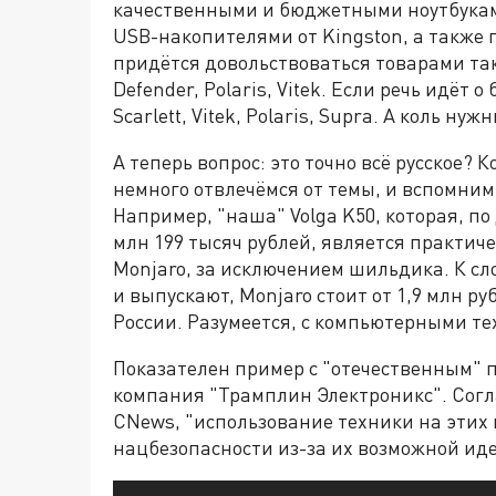
качественными и бюджетными ноутбукам
USB-накопителями от Kingston, а также 
придётся довольствоваться товарами таки
Defender, Polaris, Vitek. Если речь идёт 
Scarlett, Vitek, Polaris, Supra. А коль ну
А теперь вопрос: это точно всё русское?
немного отвлечёмся от темы, и вспомним
Например, "наша" Volga K50, которая, по
млн 199 тысяч рублей, является практич
Monjaro, за исключением шильдика. К сл
и выпускают, Monjaro стоит от 1,9 млн ру
России. Разумеется, с компьютерными т
Показателен пример с "отечественным" 
компания "Трамплин Электроникс". Сог
CNews, "использование техники на этих 
нацбезопасности из-за их возможной ид