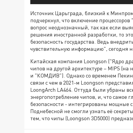
Источник Царьграда, близкий к Минпром
подчеркнул, что включение процессоров 
вопрос неоднозначный, так как если выя
решения иностранной разработки, то это
безопасность государства. Ведь внедрит
чувствительную информацию", сегодня н
Китайская компания Loongson ("Ядро др
чипов на другой архитектуре – MIPS (на 
и "КОМДИВ"). Однако со временем Пекин
связи с чем в 2021-м Loongson представ
LoongArch LA464. Оттуда были убраны в
энергопотребление чипов, и, что самое г
безопасности - интегрированы мощные 
Поднебесной не смогли узнать её секреты
тем, что чипы (Loongson 3D5000) предназ