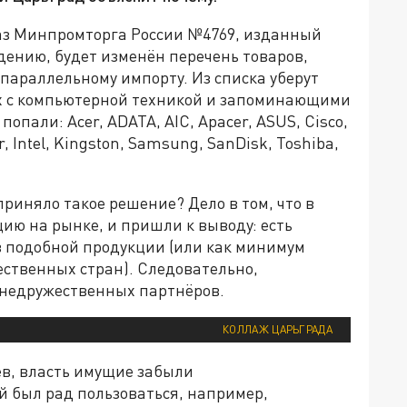
каз Минпромторга России №4769, изданный
дению, будет изменён перечень товаров,
 параллельному импорту. Из списка уберут
ых с компьютерной техникой и запоминающими
опали: Acer, ADATA, AIC, Apacer, ASUS, Cisco,
ur, Intel, Kingston, Samsung, SanDisk, Toshiba,
приняло такое решение? Дело в том, что в
ю на рынке, и пришли к выводу: есть
в подобной продукции (или как минимум
ственных стран). Следовательно,
т недружественных партнёров.
КОЛЛАЖ ЦАРЬГРАДА
ев, власть имущие забыли
й был рад пользоваться, например,