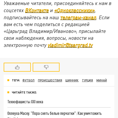
Уважаемые читатели, присоединяйтесь к нам в
соцсетях
ВКонтакте
и
«Одноклассники»
,
подписывайтесь на наш
телеграм-канал
. Если
вам есть чем поделиться с редакцией
«Царьград Владимир/Иваново», присылайте
свои наблюдения, вопросы, новости на
электронную почту
vladimir@tsargrad.tv
ТЕГИ:
ФУТБОЛ
ПРОИСШЕСТВИЯ
ШИННИК
ТУРЦИЯ
МИНАЙ
ЧИТАЙТЕ ТАКЖЕ:
Технофашисты XXI века
Оплеуха Маску. "Пора снять белые перчатки": Как уничтожить