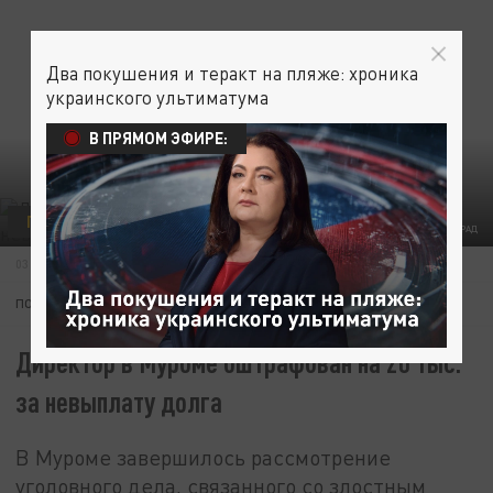
Два покушения и теракт на пляже: хроника
украинского ультиматума
В ПРЯМОМ ЭФИРЕ:
ПРОИСШЕСТВИЯ
ФОТО: ЦАРЬГРАД
03 ИЮНЯ 20:58
ПОДПИШИТЕСЬ:
Директор в Муроме оштрафован на 20 тыс.
за невыплату долга
В Муроме завершилось рассмотрение
уголовного дела, связанного со злостным