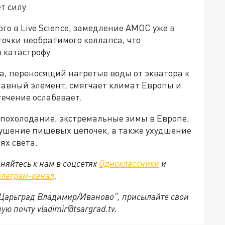
т силу.
о в Live Science, замедление AMOC уже в
очки необратимого коллапса, что
 катастрофу.
а, переносящий нагретые воды от экватора к
лавный элемент, смягчает климат Европы и
ечение ослабевает.
 похолодание, экстремальные зимы в Европе,
ушение пищевых цепочек, а также ухудшение
тях света.
няйтесь к нам в соцсетях
Одноклассники
и
елеграм-канал
.
 “Царьград Владимир/Иваново”, присылайте свои
ю почту vladimir@tsargrad.tv.