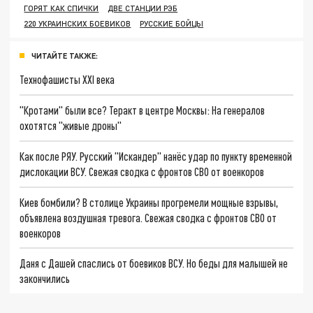
ГОРЯТ КАК СПИЧКИ
ДВЕ СТАНЦИИ РЭБ
220 УКРАИНСКИХ БОЕВИКОВ
РУССКИЕ БОЙЦЫ
ЧИТАЙТЕ ТАКЖЕ:
Технофашисты XXI века
"Кротами" были все? Теракт в центре Москвы: На генералов
охотятся "живые дроны"
Как после РЯУ. Русский "Искандер" нанёс удар по пункту временной
дислокации ВСУ. Свежая сводка с фронтов СВО от военкоров
Киев бомбили? В столице Украины прогремели мощные взрывы,
объявлена воздушная тревога. Свежая сводка с фронтов СВО от
военкоров
Даня с Дашей спаслись от боевиков ВСУ. Но беды для малышей не
закончились