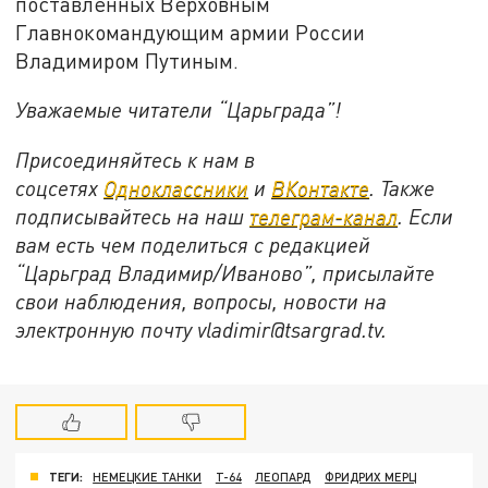
поставленных Верховным
Главнокомандующим армии России
Владимиром Путиным.
Уважаемые читатели “Царьграда”!
Присоединяйтесь к нам в
соцсетях
Одноклассники
и
ВКонтакте
. Также
подписывайтесь на наш
телеграм-канал
. Если
вам есть чем поделиться с редакцией
“Царьград Владимир/Иваново”, присылайте
свои наблюдения, вопросы, новости на
электронную почту vladimir@tsargrad.
tv
.
ТЕГИ:
НЕМЕЦКИЕ ТАНКИ
Т-64
ЛЕОПАРД
ФРИДРИХ МЕРЦ