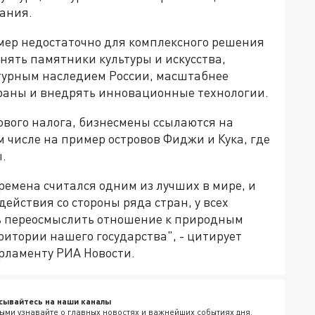
вания.
мер недостаточно для комплексного решения
нять памятники культуры и искусства,
ьтурным наследием России, масштабнее
раны и внедрять инновационные технологии.
вого налога, бизнесмены ссылаются на
м числе на пример островов Фиджи и Кука, где
.
времена считался одним из лучших в мире, и
действия со стороны ряда стран, у всех
ь переосмыслить отношение к природным
итории нашего государства", - цитирует
рламенту РИА Новости.
сывайтесь на наши каналы
ыми узнавайте о главных новостях и важнейших событиях дня.