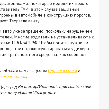
 брызговиками, некоторые модели их просто
тавитель ГАИ, в этом случае защитные
строены в автомобиле в конструкцию порогов,
вует Техрегламенту.
и авто уже запрещено, поскольку нарушением
еталей. Многие водители не устанавливают их
татье 12.5 КоАП РФ. Чтобы понять, нужно ли
дель, стоит проконсультироваться у дилера
ции транспортного средства, как сообщает
няйтесь к нам в соцсетях
Одноклассники
и
елеграм-канал
.
 “Царьград Владимир/Иваново”, присылайте свои
ю почту vladimir@tsargrad.tv.