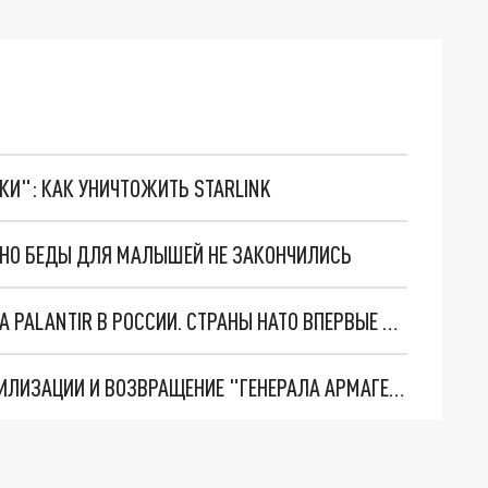
ТКИ": КАК УНИЧТОЖИТЬ STARLINK
. НО БЕДЫ ДЛЯ МАЛЫШЕЙ НЕ ЗАКОНЧИЛИСЬ
"ОЧЕНЬ ПЛОХИЕ НОВОСТИ": БОЛЬШАЯ ОШИБКА PALANTIR В РОССИИ. СТРАНЫ НАТО ВПЕРВЫЕ ЗА СВО ОСТАНОВИЛИ ПОСТАВКИ ОРУЖИЯ. ВСУ ТЕРЯЮТ ПРИГРАНИЧЬЕ?
ТРИ ГЛАВНЫХ ИНСАЙДА ОБ СВО. ОТМЕНА МОБИЛИЗАЦИИ И ВОЗВРАЩЕНИЕ "ГЕНЕРАЛА АРМАГЕДДОНА"? ОТЛИЧНЫЕ НОВОСТИ, КОТОРЫЕ ЖДАЛИ ВСЕ