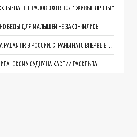
ОСКВЫ: НА ГЕНЕРАЛОВ ОХОТЯТСЯ "ЖИВЫЕ ДРОНЫ"
. НО БЕДЫ ДЛЯ МАЛЫШЕЙ НЕ ЗАКОНЧИЛИСЬ
"ОЧЕНЬ ПЛОХИЕ НОВОСТИ": БОЛЬШАЯ ОШИБКА PALANTIR В РОССИИ. СТРАНЫ НАТО ВПЕРВЫЕ ЗА СВО ОСТАНОВИЛИ ПОСТАВКИ ОРУЖИЯ. ВСУ ТЕРЯЮТ ПРИГРАНИЧЬЕ?
О ИРАНСКОМУ СУДНУ НА КАСПИИ РАСКРЫТА