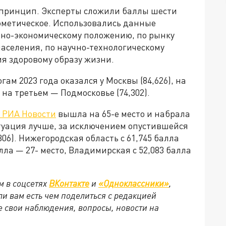
 принцип. Эксперты сложили баллы шести
фметическое. Использовались данные
ьно-экономическому положению, по рынку
аселения, по научно-технологическому
я здоровому образу жизни.
м 2023 года оказался у Москвы (84,626), на
 на третьем — Подмосковье (74,302).
 РИА Новости
вышла на 65-е место и набрала
ситуация лучше, за исключением опустившейся
306). Нижегородская область с 61,745 балла
алла — 27- место, Владимирская с 52,083 балла
м в соцсетях
ВКонтакте
и
«Одноклассники»
,
сли вам есть чем поделиться с редакцией
 свои наблюдения, вопросы, новости на