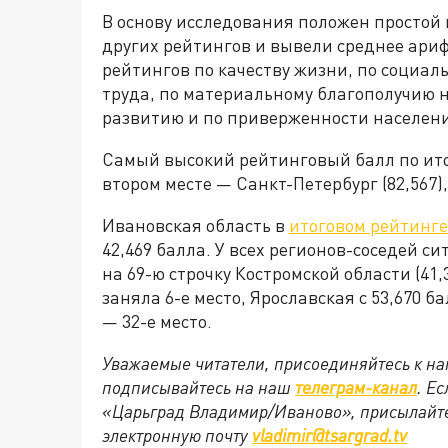
В основу исследования положен простой
других рейтингов и вывели среднее ари
рейтингов по качеству жизни, по социал
труда, по материальному благополучию н
развитию и по приверженности населени
Самый высокий рейтинговый балл по итога
втором месте — Санкт-Петербург (82,567),
Ивановская область в
итоговом рейтинге
42,469 балла. У всех регионов-соседей 
на 69-ю строчку Костромской области (41,
заняла 6-е место, Ярославская с 53,670 б
— 32-е место.
Уважаемые читатели, присоединяйтесь к на
подписывайтесь на наш
телеграм-канал
. Е
«Царьград Владимир/Иваново», присылайте
электронную почту
vladimir@tsargrad.tv