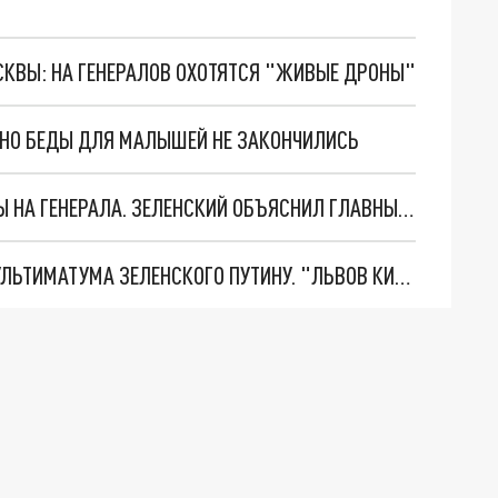
ОСКВЫ: НА ГЕНЕРАЛОВ ОХОТЯТСЯ "ЖИВЫЕ ДРОНЫ"
. НО БЕДЫ ДЛЯ МАЛЫШЕЙ НЕ ЗАКОНЧИЛИСЬ
"МЫ ВАС ЗАСТАВИМ": ЖУТКИЕ ДЕТАЛИ ОХОТЫ НА ГЕНЕРАЛА. ЗЕЛЕНСКИЙ ОБЪЯСНИЛ ГЛАВНЫЙ СМЫСЛ ТЕРАКТА В ЦЕНТРЕ МОСКВЫ
НОВОЕ МАСШТАБНЕЙШЕЕ НАСТУПЛЕНИЕ. ТРИ УЛЬТИМАТУМА ЗЕЛЕНСКОГО ПУТИНУ. "ЛЬВОВ КИМА" ПОСТАВЯТ НА ПВО? ГЛОБАЛЬНЫЙ ПРОРЫВ ПОД ЗАПОРОЖЬЕМ