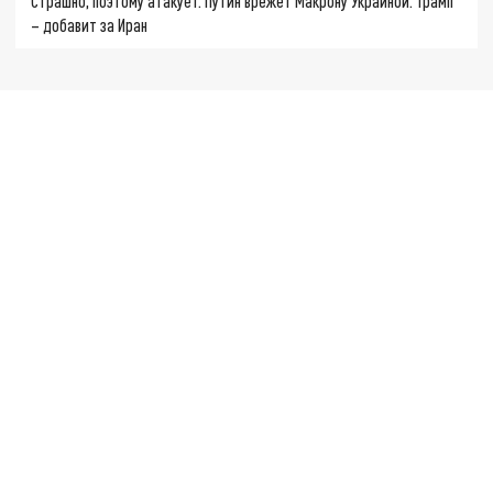
Страшно, поэтому атакует. Путин врежет Макрону Украиной. Трамп
– добавит за Иран