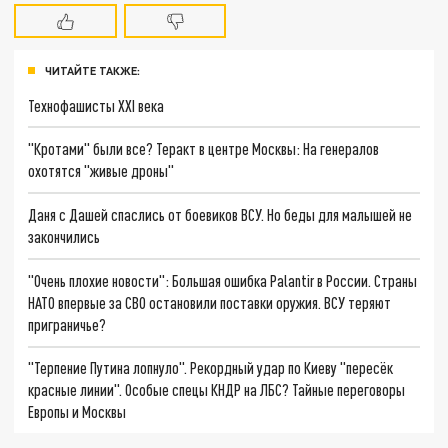
ЧИТАЙТЕ ТАКЖЕ:
Технофашисты XXI века
"Кротами" были все? Теракт в центре Москвы: На генералов
охотятся "живые дроны"
Даня с Дашей спаслись от боевиков ВСУ. Но беды для малышей не
закончились
"Очень плохие новости": Большая ошибка Palantir в России. Страны
НАТО впервые за СВО остановили поставки оружия. ВСУ теряют
приграничье?
"Терпение Путина лопнуло". Рекордный удар по Киеву "пересёк
красные линии". Особые спецы КНДР на ЛБС? Тайные переговоры
Европы и Москвы