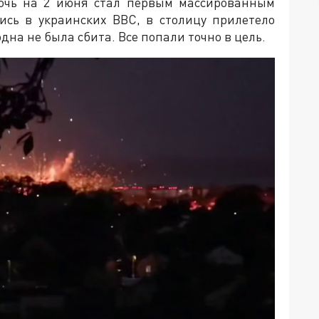
ночь на 2 июня стал первым массированным
ись в украинских ВВС, в столицу прилетело
одна не была сбита. Все попали точно в цель.