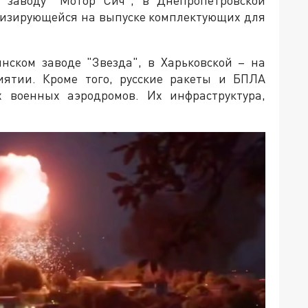
у заводу "Мотор Сич", в Днепропетровской
иализирующейся на выпуске комплектующих для
нском заводе "Звезда", в Харьковской – на
иятии. Кроме того, русские ракеты и БПЛА
х военных аэродромов. Их инфраструктура,