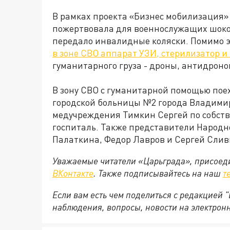
В рамках проекта «Бизнес мобилизация
пожертвовала для военнослужащих шоко
передало инвалидные коляски. Помимо э
в зоне СВО аппарат УЗИ, стерилизатор и
гуманитарного груза - дроны, антидроно
В зону СВО с гуманитарной помощью пое
городской больницы №2 города Владими
медучреждения Тимкин Сергей по собст
госпиталь. Также представители Народн
Палаткина, Федор Лавров и Сергей Слив
Уважаемые читатели «Царьграда», присоеди
ВКонтакте
. Также подписывайтесь на наш
т
Если вам есть чем поделиться с редакцией
наблюдения, вопросы, новости на электрон