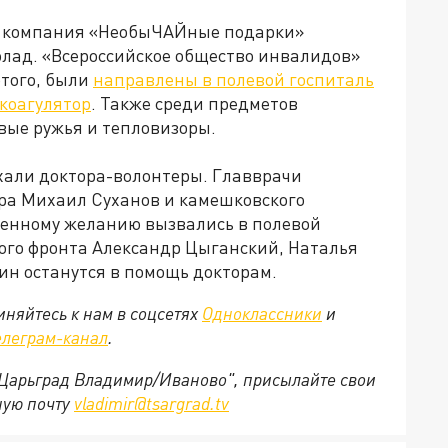
» компания «НеобыЧАЙные подарки»
лад. «Всероссийское общество инвалидов»
того, были
направлены в полевой госпиталь
 коагулятор
. Также среди предметов
вые ружья и тепловизоры.
хали доктора-волонтеры. Главврачи
ра Михаил Суханов и камешковского
венному желанию вызвались в полевой
ого фронта Александр Цыганский, Наталья
ин останутся в помощь докторам.
няйтесь к нам в соцсетях
Одноклассники
и
елеграм-канал
.
 "Царьград Владимир/Иваново", присылайте свои
ную почту
vladimir@tsargrad.tv